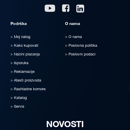
Linkedin
Youtube
Facebook
Podrška
O nama
Moj nalog
O nama
Kako kupovati
Poslovna politika
Načini plaćanja
Poslovni podaci
Isporuka
Reklamacije
Atesti proizvoda
Rashladne komore
Katalog
Servis
NOVOSTI