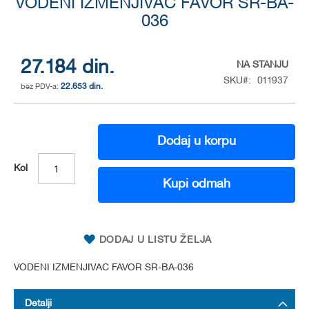
VODENI IZMENJIVAC FAVOR SR-BA-
to
the
036
beginning
of
the
27.184 din.
NA STANJU
images
SKU
011937
gallery
22.653 din.
Dodaj u korpu
Kol
Kupi odmah
DODAJ U LISTU ŽELJA
VODENI IZMENJIVAC FAVOR SR-BA-036
Detalji