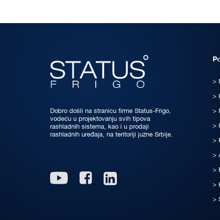
P
Dobro došli na stranicu firme Status-Frigo,
vodeću u projektovanju svih tipova
rashladnih sistema, kao i u prodaji
rashladnih uređaja, na teritoriji južne Srbije.
Linkedin
Youtube
Facebook