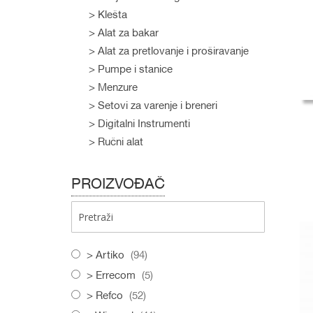
Klešta
Alat za bakar
Alat za pretlovanje i proširavanje
Pumpe i stanice
Menzure
Setovi za varenje i breneri
Digitalni Instrumenti
Ručni alat
D
PROIZVOĐAČ
D
D
items
Artiko
94
items
Errecom
5
items
Refco
52