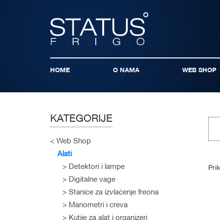
HOME
O NAMA
WEB SHOP
KATEGORIJE
Web Shop
Alati
Detektori i lampe
Pri
Digitalne vage
Stanice za izvlačenje freona
Manometri i creva
Kutije za alat i organizeri