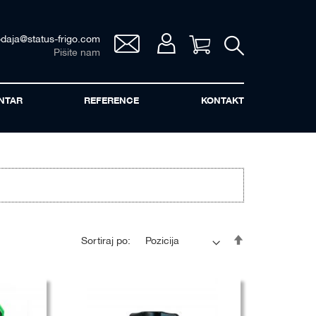
odaja@status-frigo.com
Vaša korpa
Pišite nam
NTAR
REFERENCE
KONTAKT
Postavi
Sortiraj po:
opadajuće
sortiranje