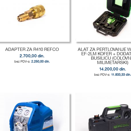
ADAPTER ZA R410 REFCO
ALAT ZA PERTLOVANJE 
EF-2LM KOFER + DODA
2.700,00 din.
BUSILICU (COLOVNI
2.250,00 din.
MILIMETARSKI)
14.200,00 din.
odaj u korpu
11.833,33 din
odaj u korpu
DODAJ
odaj u korpu
DODAJ
U
DODAJ
DODAJ
U
DODAJ
LISTU
ZA
U
DODAJ
LISTU
ZA
ŽELJA
POREĐENJE
LISTU
ZA
ŽELJA
POREĐENJE
ŽELJA
POREĐENJE