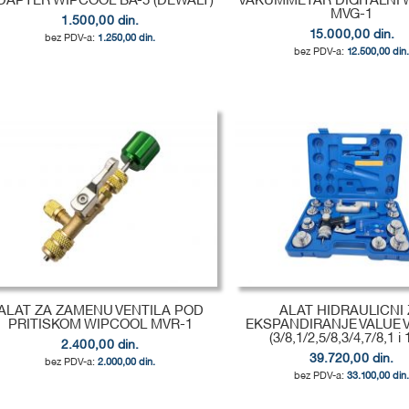
DAPTER WIPCOOL BA-5 (DEWALT)
VAKUMMETAR DIGITALNI 
MVG-1
1.500,00 din.
15.000,00 din.
1.250,00 din.
12.500,00 din
odaj u korpu
odaj u korpu
odaj u korpu
DODAJ
DODAJ
DODAJ
U
DODAJ
U
DODAJ
U
DODAJ
LISTU
ZA
LISTU
ZA
LISTU
ZA
ŽELJA
POREĐENJE
ŽELJA
POREĐENJE
ŽELJA
POREĐENJE
ALAT ZA ZAMENU VENTILA POD
ALAT HIDRAULICNI 
PRITISKOM WIPCOOL MVR-1
EKSPANDIRANJE VALUE 
(3/8,1/2,5/8,3/4,7/8,1 i 
2.400,00 din.
39.720,00 din.
2.000,00 din.
33.100,00 din
odaj u korpu