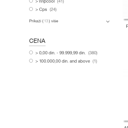
items
Wipcool
41
items
Cps
24
Prikaži (
13
) više
CENA
items
0,00 din.
-
99.999,99 din.
380
D
D
D
item
100.000,00 din.
and above
1