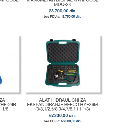
WIPCOOL
MANOMETAR DIGITALNI WIPCOOL
MDG-2K
23.700,00 din.
.
19.750,00 din.
ZA
ALAT HIDRAULICNI ZA
VHE-29B
EKSPANDIRANJE REFCO HYEX6M
1 1/8
(3/8,1/2,5/8,3/4,7/8,1 i 1 1/8)
67.200,00 din.
.
56.000,00 din.