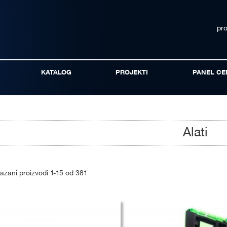
pr
KATALOG
PROJEKTI
PANEL CE
Alati
kazani proizvodi
1
-
15
od
381