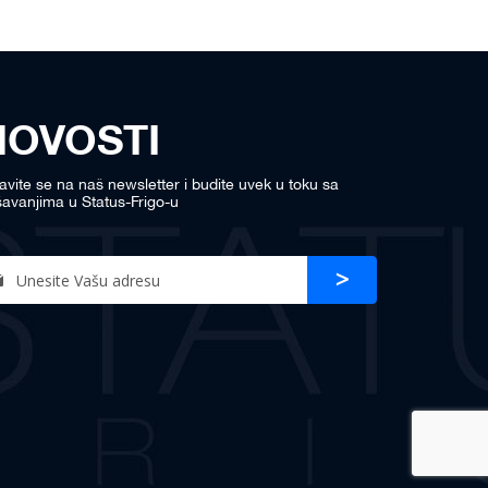
NOVOSTI
javite se na naš newsletter i budite uvek u toku sa
avanjima u Status-Frigo-u
n
Prijava
r
sletter: