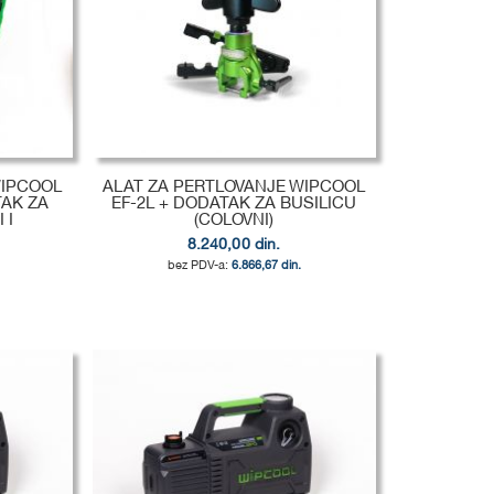
WIPCOOL
ALAT ZA PERTLOVANJE WIPCOOL
TAK ZA
EF-2L + DODATAK ZA BUSILICU
 I
(COLOVNI)
8.240,00 din.
6.866,67 din.
.