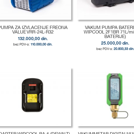
PUMPA ZA IZVLACENJE FREONA
VAKUM PUMPA BATER
VALUE VRR-24L-R32
WIPCOOL 2F1BR 71L/mi
BATERIJE)
132.000,00 din.
25.000,00 din.
110.000,00 din.
20.833,33 din
odaj u korpu
odaj u korpu
odaj u korpu
DODAJ
DODAJ
DODAJ
U
DODAJ
U
DODAJ
U
DODAJ
LISTU
ZA
LISTU
ZA
LISTU
ZA
ŽELJA
POREĐENJE
ŽELJA
POREĐENJE
ŽELJA
POREĐENJE