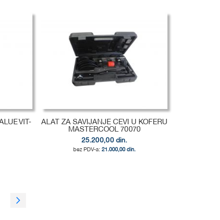
LUE VIT-
ALAT ZA SAVIJANJE CEVI U KOFERU
MASTERCOOL 70070
25.200,00 din.
21.000,00 din.
ge
age
Page
Sledeća