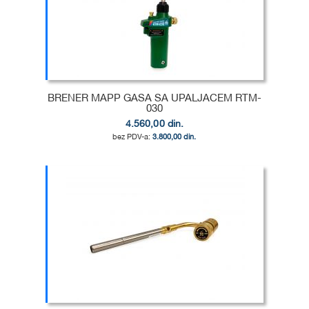
LISTU
ZA
ŽELJA
POREĐENJE
BRENER MAPP GASA SA UPALJACEM RTM-
030
4.560,00 din.
3.800,00 din.
Dodaj u korpu
DODAJ
U
DODAJ
LISTU
ZA
ŽELJA
POREĐENJE