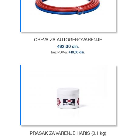
LISTU
ZA
ŽELJA
POREĐENJE
CREVA ZA AUTOGENO VARENJE
492,00 din.
410,00 din.
Dodaj u korpu
DODAJ
U
DODAJ
LISTU
ZA
ŽELJA
POREĐENJE
PRASAK ZA VARENJE HARIS (0.1 kg)