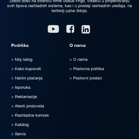
Dobro došli na stranicu firme Status-Frigo, vodeću u projektovanju
svih tipova rashladnih sistema, kao i u prodaji rashladnih uređaja, na
teritoriji južne Srbije.
Linkedin
Youtube
Facebook
Podrška
O nama
Moj nalog
O nama
Kako kupovati
Poslovna politika
Načini plaćanja
Poslovni podaci
Isporuka
Reklamacije
Atesti proizvoda
Rashladne komore
Katalog
Servis