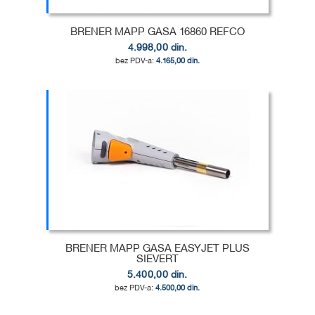
BRENER MAPP GASA 16860 REFCO
4.998,00 din.
4.165,00 din.
Dodaj u korpu
DODAJ
U
DODAJ
LISTU
ZA
ŽELJA
POREĐENJE
BRENER MAPP GASA EASYJET PLUS
SIEVERT
5.400,00 din.
4.500,00 din.