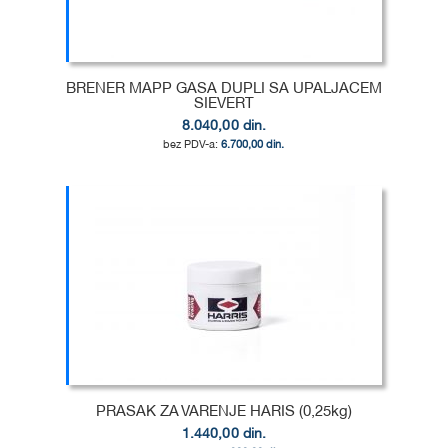
ŽELJA
POREĐENJE
BRENER MAPP GASA DUPLI SA UPALJACEM
SIEVERT
8.040,00 din.
6.700,00 din.
Dodaj u korpu
DODAJ
U
DODAJ
LISTU
ZA
ŽELJA
POREĐENJE
PRASAK ZA VARENJE HARIS (0,25kg)
1.440,00 din.