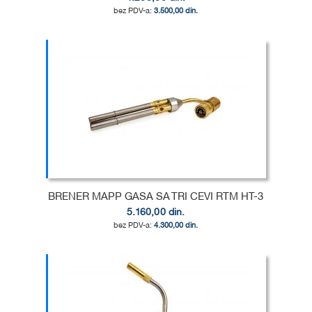
3.500,00 din.
Dodaj u korpu
DODAJ
U
DODAJ
LISTU
ZA
ŽELJA
POREĐENJE
BRENER MAPP GASA SA TRI CEVI RTM HT-3
5.160,00 din.
4.300,00 din.
Dodaj u korpu
DODAJ
U
DODAJ