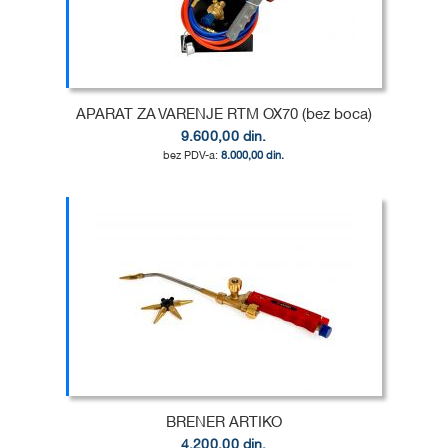
APARAT ZA VARENJE RTM OX70 (bez boca)
9.600,00 din.
8.000,00 din.
Dodaj u korpu
DODAJ
U
DODAJ
LISTU
ZA
ŽELJA
POREĐENJE
BRENER ARTIKO
4.200,00 din.