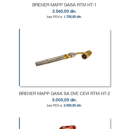
BRENER MAPP GASA RTM HT-1
2.040,00 din.
1.700,00 din.
Dodaj u korpu
DODAJ
U
DODAJ
LISTU
ZA
ŽELJA
POREĐENJE
BRENER MAPP GASA SA DVE CEVI RTM HT-2
3.000,00 din.
2.500,00 din.
Dodaj u korpu