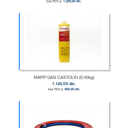
1.200,00 din.
Dodaj u korpu
DODAJ
U
DODAJ
LISTU
ZA
ŽELJA
POREĐENJE
MAPP GAS CASTOLIN (0,45kg)
1.140,00 din.
950,00 din.
Dodaj u korpu
DODAJ
U
DODAJ