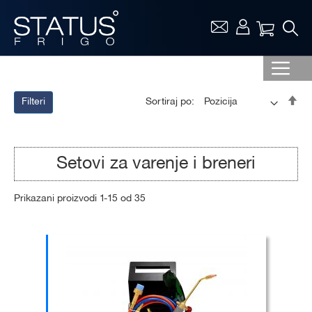
Vaša ko
Pos
Sortiraj po:
Filteri
op
sor
Setovi za varenje i breneri
Prikazani proizvodi
1
-
15
od
35