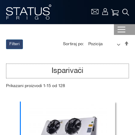
Vaša ko
Pos
Sortiraj po:
Filteri
op
sor
Isparivači
Prikazani proizvodi
1
-
15
od
128