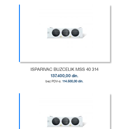
Dodaj u korpu
DODAJ
U
DODAJ
LISTU
ZA
ŽELJA
POREĐENJE
ISPARIVAC BUZCELIK MSS 40 314
137.400,00 din.
114.500,00 din.
Dodaj u korpu
DODAJ
U
DODAJ
LISTU
ZA