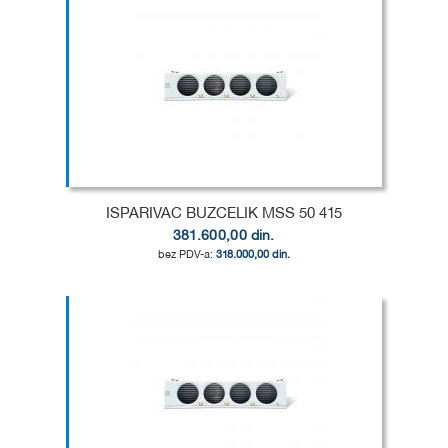
DODAJ
U
DODAJ
LISTU
ZA
ŽELJA
POREĐENJE
ISPARIVAC BUZCELIK MSS 50 415
381.600,00 din.
318.000,00 din.
Dodaj u korpu
DODAJ
U
DODAJ
LISTU
ZA