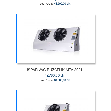
44.200,00 din.
Dodaj u korpu
DODAJ
U
DODAJ
LISTU
ZA
ŽELJA
POREĐENJE
ISPARIVAC BUZCELIK MTA 30211
47.760,00 din.
39.800,00 din.
Dodaj u korpu
DODAJ
U
DODAJ