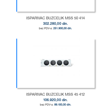
ŽELJA
POREĐENJE
ISPARIVAC BUZCELIK MSS 50 414
302.280,00 din.
251.900,00 din.
Dodaj u korpu
DODAJ
U
DODAJ
LISTU
ZA
ŽELJA
POREĐENJE
ISPARIVAC BUZCELIK MSS 45 412
106.920,00 din.
89.100,00 din.