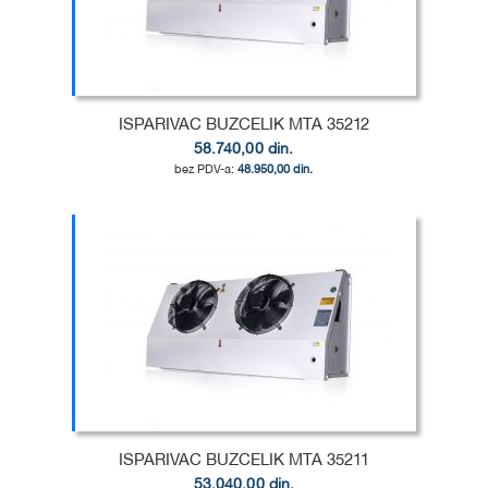
ISPARIVAC BUZCELIK MTA 35212
58.740,00 din.
48.950,00 din.
Dodaj u korpu
DODAJ
U
DODAJ
LISTU
ZA
ŽELJA
POREĐENJE
ISPARIVAC BUZCELIK MTA 35211
53.040,00 din.