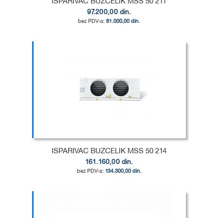
ISPARIVAC BUZCELIK MSS 50 211
97.200,00 din.
81.000,00 din.
Dodaj u korpu
DODAJ
U
DODAJ
LISTU
ZA
ŽELJA
POREĐENJE
ISPARIVAC BUZCELIK MSS 50 214
161.160,00 din.
134.300,00 din.
Dodaj u korpu
DODAJ