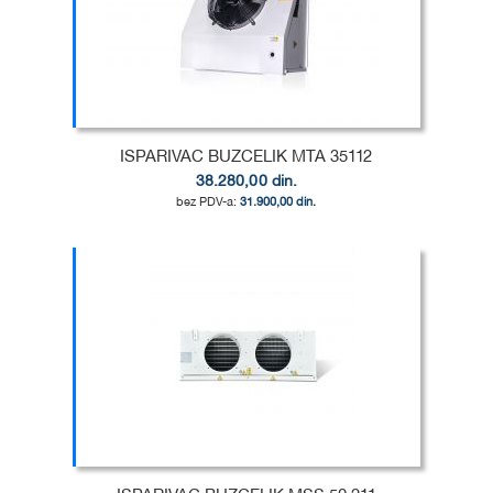
LISTU
ZA
ŽELJA
POREĐENJE
ISPARIVAC BUZCELIK MTA 35112
38.280,00 din.
31.900,00 din.
Dodaj u korpu
DODAJ
U
DODAJ
LISTU
ZA
ŽELJA
POREĐENJE