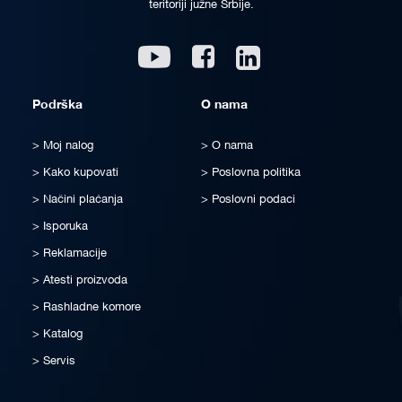
teritoriji južne Srbije.
Linkedin
Youtube
Facebook
Podrška
O nama
Moj nalog
O nama
Kako kupovati
Poslovna politika
Načini plaćanja
Poslovni podaci
Isporuka
Reklamacije
Atesti proizvoda
Rashladne komore
Katalog
Servis