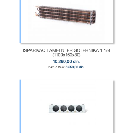
U
DODAJ
LISTU
ZA
ŽELJA
POREĐENJE
ISPARIVAC LAMELNI FRIGOTEHNIKA 1,1/8
(1100x160x80)
10.260,00 din.
8.550,00 din.
Dodaj u korpu
DODAJ
U
DODAJ
LISTU
ZA
ŽELJA
POREĐENJE