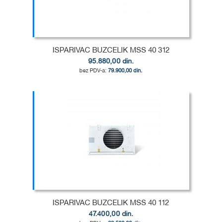
ŽELJA
POREĐENJE
ISPARIVAC BUZCELIK MSS 40 312
95.880,00 din.
79.900,00 din.
Dodaj u korpu
DODAJ
U
DODAJ
LISTU
ZA
ŽELJA
POREĐENJE
ISPARIVAC BUZCELIK MSS 40 112
47.400,00 din.