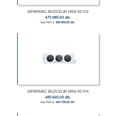
ISPARIVAC BUZCELIK MSS 63 412
475.080,00 din.
395.900,00 din.
Dodaj u korpu
DODAJ
U
DODAJ
LISTU
ZA
ŽELJA
POREĐENJE
ISPARIVAC BUZCELIK MSS 63 314
485.640,00 din.
404.700,00 din.
Dodaj u korpu