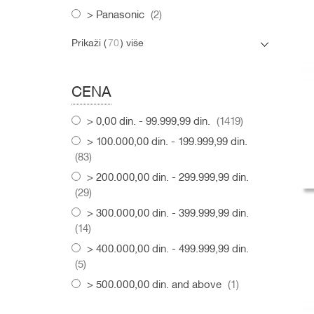
items
Panasonic
2
D
D
D
Prikaži (
70
) više
CENA
items
0,00 din.
-
99.999,99 din.
1419
100.000,00 din.
-
199.999,99 din.
items
83
200.000,00 din.
-
299.999,99 din.
items
29
300.000,00 din.
-
399.999,99 din.
items
14
400.000,00 din.
-
499.999,99 din.
items
5
D
D
D
item
500.000,00 din.
and above
1