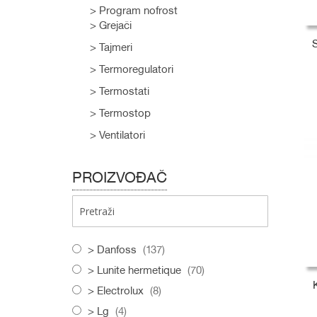
Program nofrost
Grejači
Tajmeri
Termoregulatori
Termostati
D
D
D
Termostop
Ventilatori
PROIZVOĐAČ
items
Danfoss
137
items
Lunite hermetique
70
items
Electrolux
8
items
Lg
4