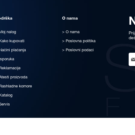
odrška
O nama
Moj nalog
O nama
Pri
deš
Kako kupovati
Poslovna politika
Načini plaćanja
Poslovni podaci
Sig
Isporuka
Up
for
Reklamacije
Ou
Atesti proizvoda
New
Rashladne komore
Katalog
Servis
© All rights reserved for STATUS-FRIGO® since 1999