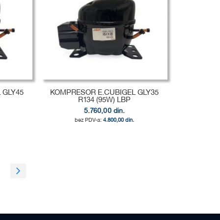
 GLY45
KOMPRESOR E.CUBIGEL GLY35
R134 (95W) LBP
5.760,00 din.
4.800,00 din.
ge
age
Page
Sledeća