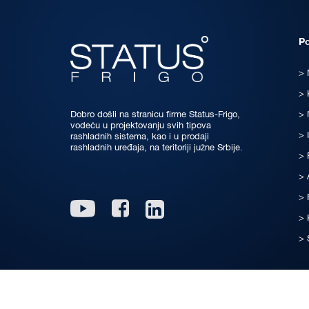
P
Dobro došli na stranicu firme Status-Frigo,
vodeću u projektovanju svih tipova
rashladnih sistema, kao i u prodaji
rashladnih uređaja, na teritoriji južne Srbije.
Linkedin
Youtube
Facebook