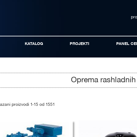
pr
KATALOG
PROJEKTI
PANEL CE
Oprema rashladnih
kazani proizvodi
1
-
15
od
1551