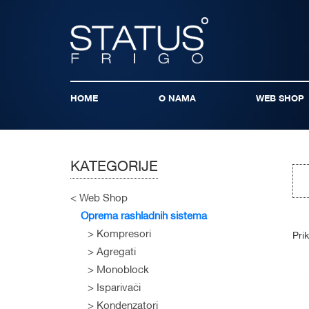
HOME
O NAMA
WEB SHOP
KATEGORIJE
Web Shop
Oprema rashladnih sistema
Kompresori
Pri
Agregati
Monoblock
Isparivači
Kondenzatori