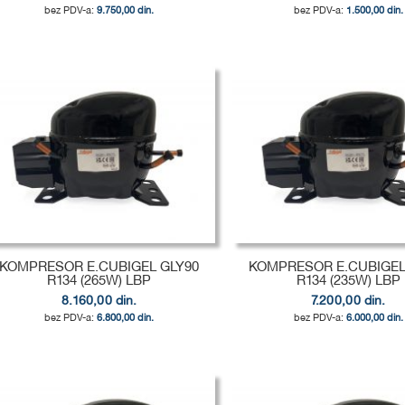
9.750,00 din.
1.500,00 din.
odaj u korpu
odaj u korpu
odaj u korpu
DODAJ
DODAJ
DODAJ
U
DODAJ
U
DODAJ
U
DODAJ
LISTU
ZA
LISTU
ZA
LISTU
ZA
ŽELJA
POREĐENJE
ŽELJA
POREĐENJE
ŽELJA
POREĐENJE
KOMPRESOR E.CUBIGEL GLY90
KOMPRESOR E.CUBIGEL
R134 (265W) LBP
R134 (235W) LBP
8.160,00 din.
7.200,00 din.
6.800,00 din.
6.000,00 din.
odaj u korpu
odaj u korpu
odaj u korpu
DODAJ
DODAJ
DODAJ