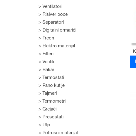
Ventilatori
Risiver boce
Separatori
Digitalni ormarići
Freon
Elektro materijal
K
Filteri
Ventili
Bakar
D
Termostati
D
Pano kutije
Tajmeri
Termometri
Grejači
Presostati
Ulja
Potrosni materijal