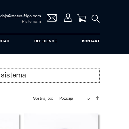
odaja@status-frigo.com
Vaša korpa
Pišite nam
NTAR
REFERENCE
KONTAKT
 sistema
Postavi
Sortiraj po:
opadajuće
sortiranje