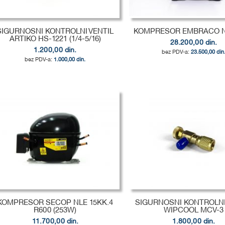
SIGURNOSNI KONTROLNI VENTIL
KOMPRESOR EMBRACO N
ARTIKO HS-1221 (1/4-5/16)
28.200,00 din.
1.200,00 din.
23.500,00 din
1.000,00 din.
odaj u korpu
odaj u korpu
odaj u korpu
DODAJ
DODAJ
DODAJ
U
DODAJ
U
DODAJ
U
DODAJ
LISTU
ZA
LISTU
ZA
LISTU
ZA
ŽELJA
POREĐENJE
ŽELJA
POREĐENJE
ŽELJA
POREĐENJE
KOMPRESOR SECOP NLE 15KK.4
SIGURNOSNI KONTROLNI
R600 (253W)
WIPCOOL MCV-3
11.700,00 din.
1.800,00 din.