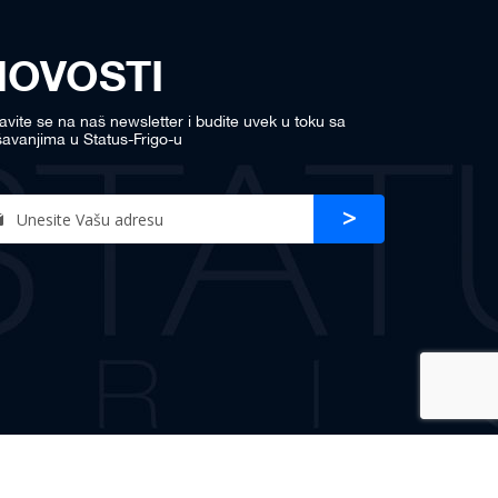
NOVOSTI
javite se na naš newsletter i budite uvek u toku sa
avanjima u Status-Frigo-u
n
Prijava
r
sletter: