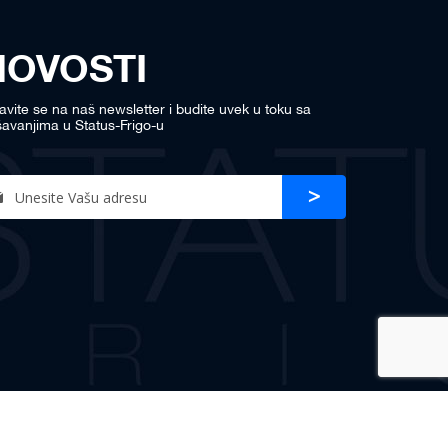
NOVOSTI
javite se na naš newsletter i budite uvek u toku sa
avanjima u Status-Frigo-u
n
Prijava
r
sletter: