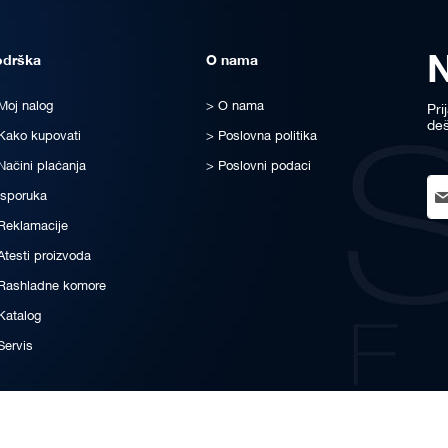
odrška
O nama
Moj nalog
O nama
Pri
deš
Kako kupovati
Poslovna politika
Načini plaćanja
Poslovni podaci
Sig
Isporuka
Up
for
Reklamacije
Ou
Atesti proizvoda
New
Rashladne komore
Katalog
Servis
© All rights reserved for STATUS-FRIGO® since 1999