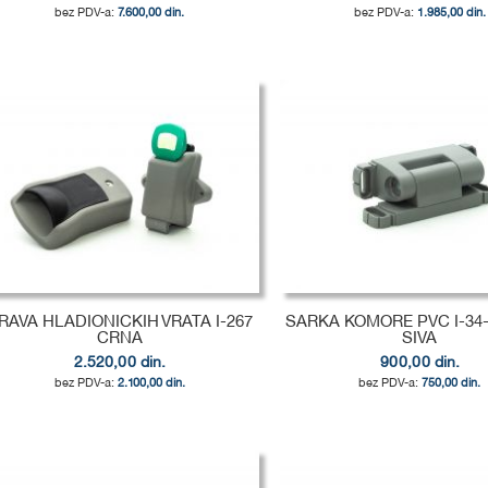
7.600,00 din.
1.985,00 din.
odaj u korpu
odaj u korpu
odaj u korpu
DODAJ
DODAJ
DODAJ
U
DODAJ
U
DODAJ
U
DODAJ
LISTU
ZA
LISTU
ZA
LISTU
ZA
ŽELJA
POREĐENJE
ŽELJA
POREĐENJE
ŽELJA
POREĐENJE
RAVA HLADIONICKIH VRATA I-267
SARKA KOMORE PVC I-34-I
CRNA
SIVA
2.520,00 din.
900,00 din.
2.100,00 din.
750,00 din.
odaj u korpu
odaj u korpu
odaj u korpu
DODAJ
DODAJ
DODAJ