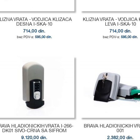
LIZNA VRATA - VODJICA KLIZACA
KLIZNA VRATA - VODJICA
DESNA I-SKA-10
LEVA I-SKA-10
714,00 din.
714,00 din.
595,00 din.
595,00 din.
odaj u korpu
odaj u korpu
odaj u korpu
DODAJ
DODAJ
DODAJ
U
DODAJ
U
DODAJ
U
DODAJ
LISTU
ZA
LISTU
ZA
LISTU
ZA
ŽELJA
POREĐENJE
ŽELJA
POREĐENJE
ŽELJA
POREĐENJE
RAVA HLADIONICKIH VRATA I-266-
BRAVA HLADIONICKIH VR
DK01 SIVO-CRNA SA SIFROM
001
9.120,00 din.
2.382,00 din.