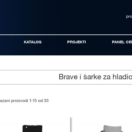
pr
KATALOG
PROJEKTI
PANEL CE
Brave i šarke za hladi
kazani proizvodi
1
-
15
od
33