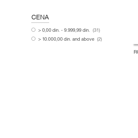
CENA
items
0,00 din.
-
9.999,99 din.
31
items
10.000,00 din.
and above
2
R
D
D
D