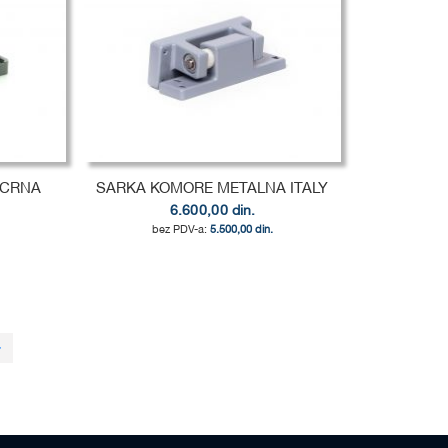
 CRNA
SARKA KOMORE METALNA ITALY
6.600,00 din.
5.500,00 din.
ding page
Page
Sledeća