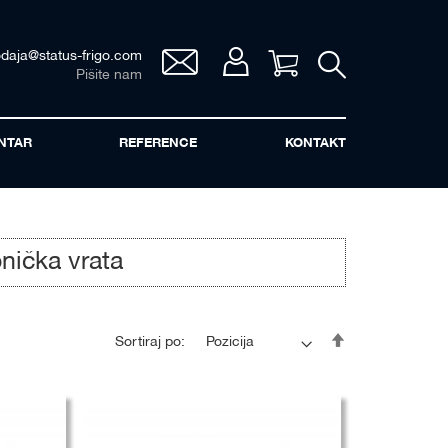
odaja@status-frigo.com
Vaša korpa
Pišite nam
NTAR
REFERENCE
KONTAKT
onička vrata
Postavi
Sortiraj po:
opadajuće
sortiranje