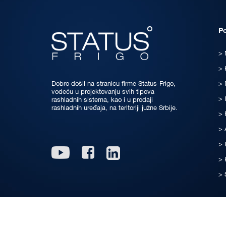
P
Dobro došli na stranicu firme Status-Frigo,
vodeću u projektovanju svih tipova
rashladnih sistema, kao i u prodaji
rashladnih uređaja, na teritoriji južne Srbije.
Linkedin
Youtube
Facebook