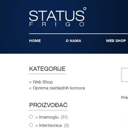
HOME
O NAMA
WEB SHOP
KATEGORIJE
Web Shop
Oprema rashladnih komora
Pri
PROIZVOĐAČ
items
Imamoglu
31
items
Intertecnica
2