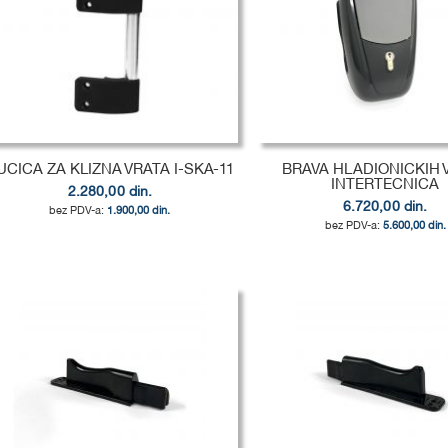
UCICA ZA KLIZNA VRATA I-SKA-11
BRAVA HLADIONICKIH 
INTERTECNICA
2.280,00 din.
6.720,00 din.
1.900,00 din.
5.600,00 din.
odaj u korpu
odaj u korpu
odaj u korpu
DODAJ
DODAJ
DODAJ
U
DODAJ
U
DODAJ
U
DODAJ
LISTU
ZA
LISTU
ZA
LISTU
ZA
ŽELJA
POREĐENJE
ŽELJA
POREĐENJE
ŽELJA
POREĐENJE