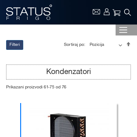
Vaša ko
Pos
Sortiraj po:
Filteri
op
sor
Kondenzatori
Prikazani proizvodi
61
-
75
od
76