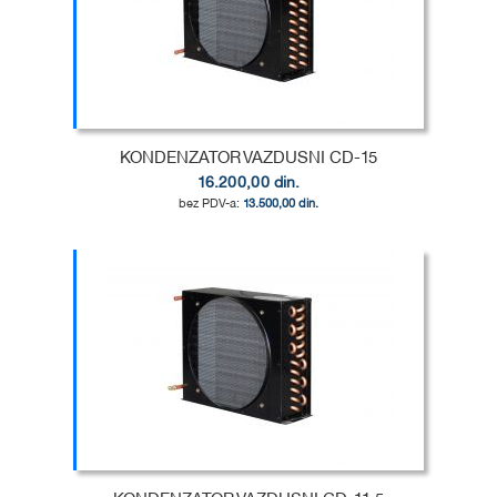
LISTU
ZA
ŽELJA
POREĐENJE
KONDENZATOR VAZDUSNI CD-15
16.200,00 din.
13.500,00 din.
Dodaj u korpu
DODAJ
U
DODAJ
LISTU
ZA
ŽELJA
POREĐENJE