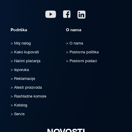
Linkedin
Youtube
Facebook
Podrška
O nama
Moj nalog
O nama
Kako kupovati
Poslovna politika
Načini plaćanja
Poslovni podaci
Isporuka
Reklamacije
Atesti proizvoda
Rashladne komore
Katalog
Servis