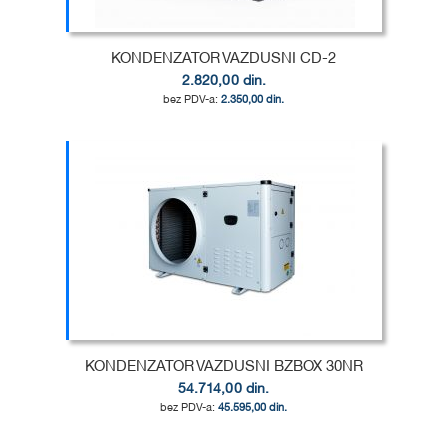
KONDENZATOR VAZDUSNI CD-2
2.820,00 din.
2.350,00 din.
Dodaj u korpu
DODAJ
U
DODAJ
LISTU
ZA
ŽELJA
POREĐENJE
KONDENZATOR VAZDUSNI BZBOX 30NR
54.714,00 din.
45.595,00 din.