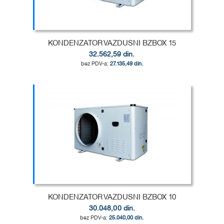
ŽELJA
POREĐENJE
KONDENZATOR VAZDUSNI BZBOX 15
32.562,59 din.
27.135,49 din.
Dodaj u korpu
DODAJ
U
DODAJ
LISTU
ZA
ŽELJA
POREĐENJE
KONDENZATOR VAZDUSNI BZBOX 10
30.048,00 din.
25.040,00 din.