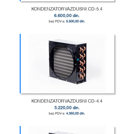
KONDENZATOR VAZDUSNI CD-5.4
6.600,00 din.
5.500,00 din.
Dodaj u korpu
DODAJ
U
DODAJ
LISTU
ZA
ŽELJA
POREĐENJE
KONDENZATOR VAZDUSNI CD-4.4
5.220,00 din.
4.350,00 din.
Dodaj u korpu