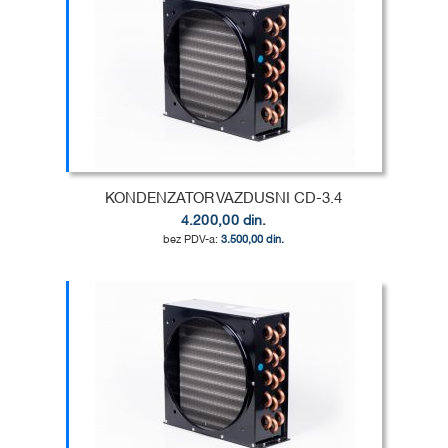
DODAJ
U
DODAJ
LISTU
ZA
ŽELJA
POREĐENJE
KONDENZATOR VAZDUSNI CD-3.4
4.200,00 din.
3.500,00 din.
Dodaj u korpu
DODAJ
U
DODAJ
LISTU
ZA
ŽELJA
POREĐENJE