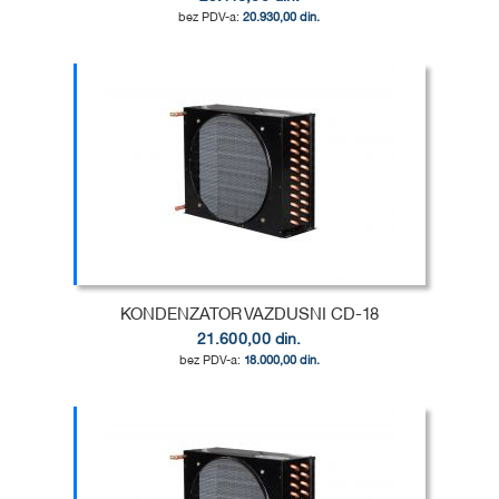
20.930,00 din.
Dodaj u korpu
DODAJ
U
DODAJ
LISTU
ZA
ŽELJA
POREĐENJE
KONDENZATOR VAZDUSNI CD-18
21.600,00 din.
18.000,00 din.
Dodaj u korpu
DODAJ
U
DODAJ