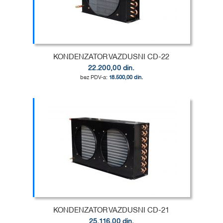
KONDENZATOR VAZDUSNI CD-22
22.200,00 din.
18.500,00 din.
Dodaj u korpu
DODAJ
U
DODAJ
LISTU
ZA
ŽELJA
POREĐENJE
KONDENZATOR VAZDUSNI CD-21
25.116,00 din.