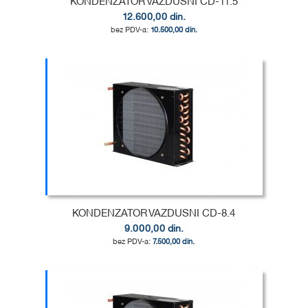
KONDENZATOR VAZDUSNI CD-11.5
12.600,00 din.
10.500,00 din.
Dodaj u korpu
DODAJ
U
DODAJ
LISTU
ZA
ŽELJA
POREĐENJE
KONDENZATOR VAZDUSNI CD-8.4
9.000,00 din.
7.500,00 din.
Dodaj u korpu
DODAJ