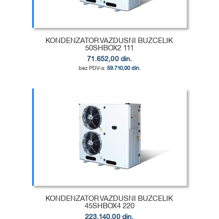
ŽELJA
POREĐENJE
KONDENZATOR VAZDUSNI BUZCELIK
50SHBOX2 111
71.652,00 din.
59.710,00 din.
Dodaj u korpu
DODAJ
U
DODAJ
LISTU
ZA
ŽELJA
POREĐENJE
KONDENZATOR VAZDUSNI BUZCELIK
45SHBOX4 220
223.140,00 din.