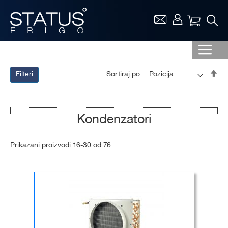
Vaša ko
Pos
Sortiraj po:
Filteri
op
sor
Kondenzatori
Prikazani proizvodi
16
-
30
od
76