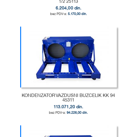
1/2 25113
6.204,00 din.
5.170,00 din.
Dodaj u korpu
DODAJ
U
DODAJ
LISTU
ZA
ŽELJA
POREĐENJE
KONDENZATOR VAZDUSNI BUZCELIK KK 94
45311
113.071,20 din.
94.226,00 din.
Dodaj u korpu