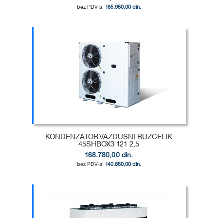
185.950,00 din.
Dodaj u korpu
DODAJ
U
DODAJ
LISTU
ZA
ŽELJA
POREĐENJE
KONDENZATOR VAZDUSNI BUZCELIK
45SHBOX3 121 2,5
168.780,00 din.
140.650,00 din.
Dodaj u korpu
DODAJ