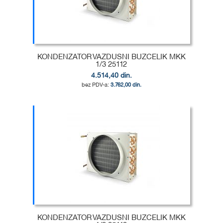
KONDENZATOR VAZDUSNI BUZCELIK MKK
1/3 25112
4.514,40 din.
3.762,00 din.
Dodaj u korpu
DODAJ
U
DODAJ
LISTU
ZA
ŽELJA
POREĐENJE
KONDENZATOR VAZDUSNI BUZCELIK MKK