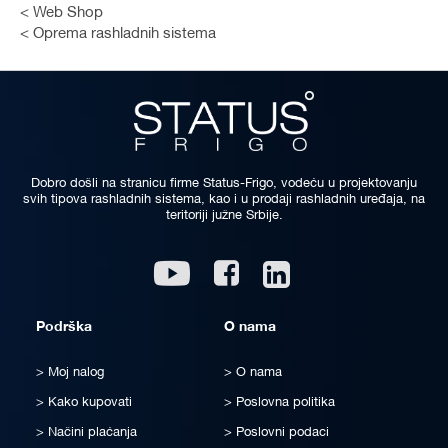
Web Shop
Oprema rashladnih sistema
Dobro došli na stranicu firme Status-Frigo, vodeću u projektovanju
svih tipova rashladnih sistema, kao i u prodaji rashladnih uređaja, na
teritoriji južne Srbije.
Linkedin
Youtube
Facebook
Podrška
O nama
Moj nalog
O nama
Kako kupovati
Poslovna politika
Načini plaćanja
Poslovni podaci