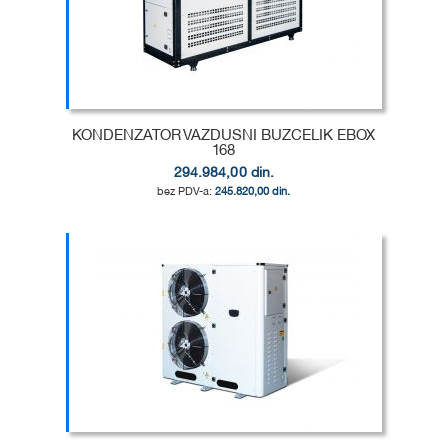
LISTU
ZA
ŽELJA
POREĐENJE
KONDENZATOR VAZDUSNI BUZCELIK EBOX
168
294.984,00 din.
245.820,00 din.
Dodaj u korpu
DODAJ
U
DODAJ
LISTU
ZA
ŽELJA
POREĐENJE