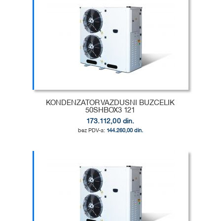
DODAJ
U
DODAJ
LISTU
ZA
ŽELJA
POREĐENJE
KONDENZATOR VAZDUSNI BUZCELIK
50SHBOX3 121
173.112,00 din.
144.260,00 din.
Dodaj u korpu
DODAJ
U
DODAJ
LISTU
ZA