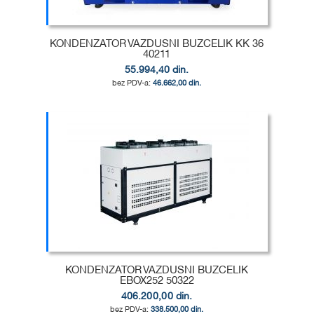
KONDENZATOR VAZDUSNI BUZCELIK KK 36
40211
55.994,40 din.
46.662,00 din.
Dodaj u korpu
DODAJ
U
DODAJ
LISTU
ZA
ŽELJA
POREĐENJE
KONDENZATOR VAZDUSNI BUZCELIK
EBOX252 50322
406.200,00 din.
338.500,00 din.