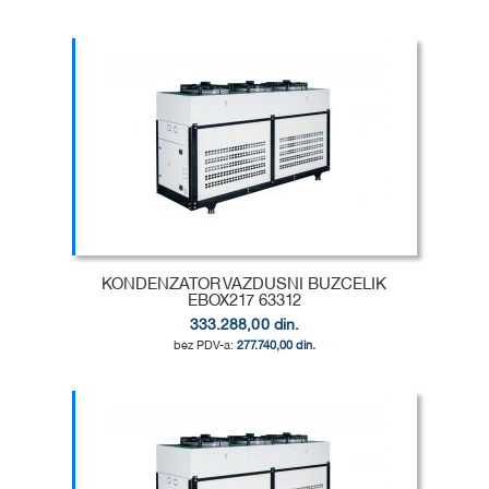
Dodaj u korpu
DODAJ
U
DODAJ
LISTU
ZA
ŽELJA
POREĐENJE
KONDENZATOR VAZDUSNI BUZCELIK
EBOX217 63312
333.288,00 din.
277.740,00 din.
Dodaj u korpu
DODAJ
U
DODAJ