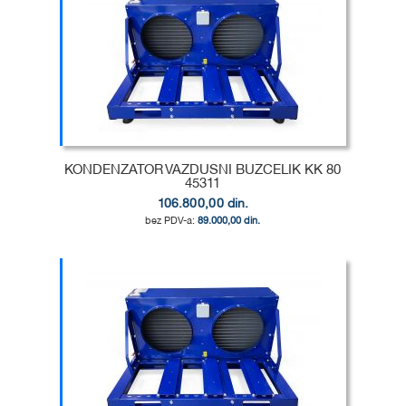
DODAJ
U
DODAJ
LISTU
ZA
ŽELJA
POREĐENJE
KONDENZATOR VAZDUSNI BUZCELIK KK 80
45311
106.800,00 din.
89.000,00 din.
Dodaj u korpu
DODAJ
U
DODAJ
LISTU
ZA
ŽELJA
POREĐENJE