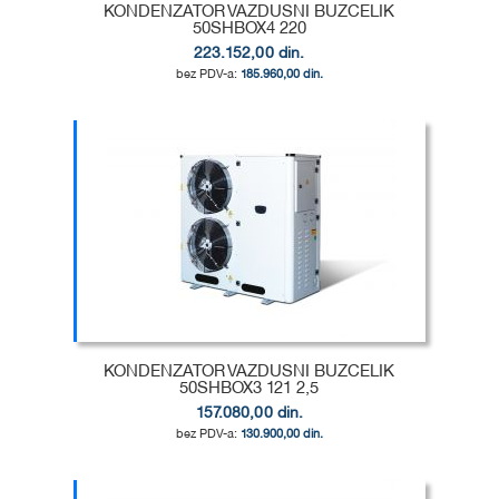
KONDENZATOR VAZDUSNI BUZCELIK
50SHBOX4 220
223.152,00 din.
185.960,00 din.
Dodaj u korpu
DODAJ
U
DODAJ
LISTU
ZA
ŽELJA
POREĐENJE
KONDENZATOR VAZDUSNI BUZCELIK
50SHBOX3 121 2,5
157.080,00 din.
130.900,00 din.
Dodaj u korpu