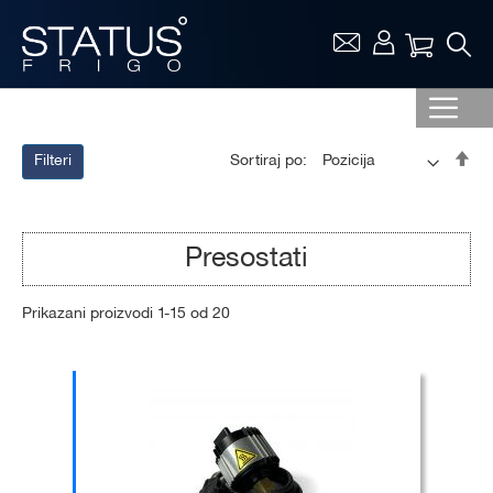
Vaša ko
Pos
Sortiraj po:
Filteri
op
sor
Presostati
Prikazani proizvodi
1
-
15
od
20