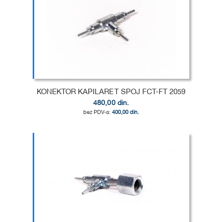
DODAJ
U
DODAJ
LISTU
ZA
ŽELJA
POREĐENJE
KONEKTOR KAPILARE T SPOJ FCT-FT 2059
480,00 din.
400,00 din.
Dodaj u korpu
DODAJ
U
DODAJ
LISTU
ZA
ŽELJA
POREĐENJE