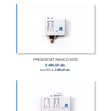
Dodaj u korpu
DODAJ
U
DODAJ
LISTU
ZA
ŽELJA
POREĐENJE
PRESOSTAT RANCO 6703
3.480,00 din.
2.900,00 din.
Dodaj u korpu
DODAJ
U
DODAJ
LISTU
ZA