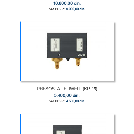
10.800,00 din.
9.000,00 din.
Dodaj u korpu
DODAJ
U
DODAJ
LISTU
ZA
ŽELJA
POREĐENJE
PRESOSTAT ELIWELL (KP-15)
5.400,00 din.
4.500,00 din.
Dodaj u korpu
DODAJ