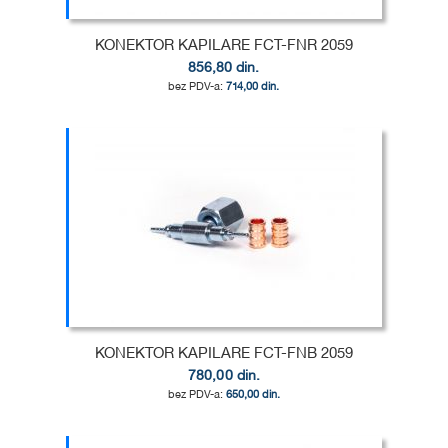
KONEKTOR KAPILARE FCT-FNR 2059
856,80 din.
714,00 din.
Dodaj u korpu
DODAJ
U
DODAJ
LISTU
ZA
ŽELJA
POREĐENJE
KONEKTOR KAPILARE FCT-FNB 2059
780,00 din.
650,00 din.
Dodaj u korpu