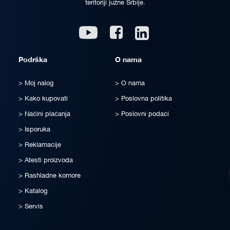
teritoriji južne Srbije.
Linkedin
Youtube
Facebook
Podrška
O nama
Moj nalog
O nama
Kako kupovati
Poslovna politika
Načini plaćanja
Poslovni podaci
Isporuka
Reklamacije
Atesti proizvoda
Rashladne komore
Katalog
Servis