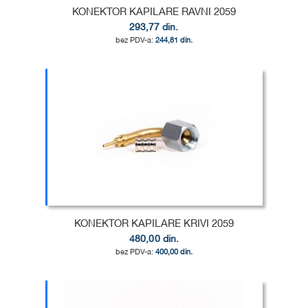
KONEKTOR KAPILARE RAVNI 2059
293,77 din.
244,81 din.
Dodaj u korpu
DODAJ
U
DODAJ
LISTU
ZA
ŽELJA
POREĐENJE
KONEKTOR KAPILARE KRIVI 2059
480,00 din.
400,00 din.
Dodaj u korpu