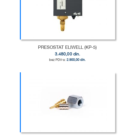
U
DODAJ
LISTU
ZA
ŽELJA
POREĐENJE
PRESOSTAT ELIWELL (KP-5)
3.480,00 din.
2.900,00 din.
Dodaj u korpu
DODAJ
U
DODAJ
LISTU
ZA
ŽELJA
POREĐENJE