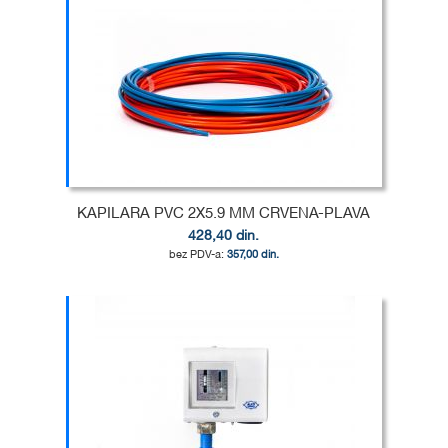
DODAJ
U
DODAJ
LISTU
ZA
ŽELJA
POREĐENJE
KAPILARA PVC 2X5.9 MM CRVENA-PLAVA
428,40 din.
357,00 din.
Dodaj u korpu
DODAJ
U
DODAJ
LISTU
ZA