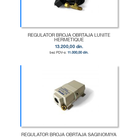
REGULATOR BROJA OBRTAJA LUNITE
HERMETIQUE
13.200,00 din.
11.000,00 din.
Dodaj u korpu
DODAJ
U
DODAJ
LISTU
ZA
ŽELJA
POREĐENJE
REGULATOR BROJA OBRTAJA SAGINOMIYA