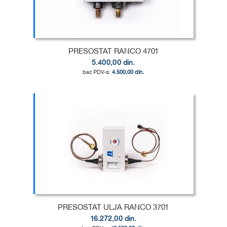
ŽELJA
POREĐENJE
PRESOSTAT RANCO 4701
5.400,00 din.
4.500,00 din.
Dodaj u korpu
DODAJ
U
DODAJ
LISTU
ZA
ŽELJA
POREĐENJE
PRESOSTAT ULJA RANCO 3701
16.272,00 din.