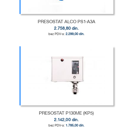
ŽELJA
POREĐENJE
PRESOSTAT ALCO PS1-A3A
2.758,80 din.
2.299,00 din.
Dodaj u korpu
DODAJ
U
DODAJ
LISTU
ZA
ŽELJA
POREĐENJE
PRESOSTAT P130ME (KP5)
2.142,00 din.
1.785,00 din.