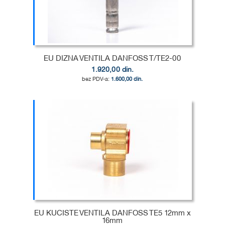
LISTU
ZA
ŽELJA
POREĐENJE
EU DIZNA VENTILA DANFOSS T/TE2-00
1.920,00 din.
1.600,00 din.
Dodaj u korpu
DODAJ
U
DODAJ
LISTU
ZA
ŽELJA
POREĐENJE
EU KUCISTE VENTILA DANFOSS TE5 12mm x
16mm