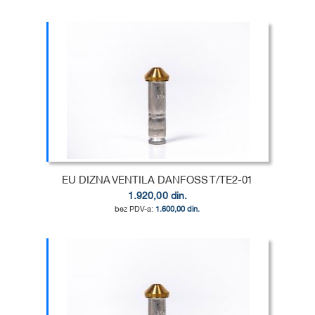
Dodaj u korpu
DODAJ
U
DODAJ
LISTU
ZA
ŽELJA
POREĐENJE
EU DIZNA VENTILA DANFOSS T/TE2-01
1.920,00 din.
1.600,00 din.
Dodaj u korpu
DODAJ
U
DODAJ