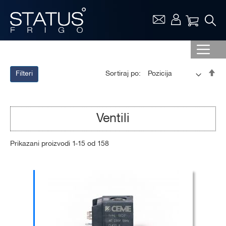
Vaša ko
Pos
Sortiraj po:
Filteri
op
sor
Ventili
Prikazani proizvodi
1
-
15
od
158