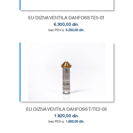
EU DIZNA VENTILA DANFOSS TE5-01
6.300,00 din.
5.250,00 din.
Dodaj u korpu
DODAJ
U
DODAJ
LISTU
ZA
ŽELJA
POREĐENJE
EU DIZNA VENTILA DANFOSS T/TE2-05
1.920,00 din.
1.600,00 din.