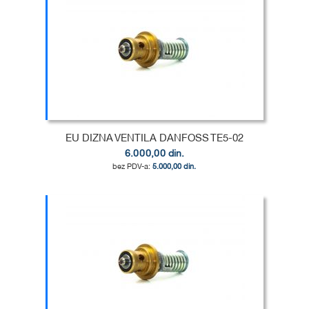
DODAJ
U
DODAJ
LISTU
ZA
ŽELJA
POREĐENJE
EU DIZNA VENTILA DANFOSS TE5-02
6.000,00 din.
5.000,00 din.
Dodaj u korpu
DODAJ
U
DODAJ
LISTU
ZA
ŽELJA
POREĐENJE