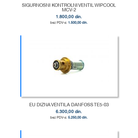
SIGURNOSNI KONTROLNI VENTIL WIPCOOL
MCV-2
1.800,00 din.
1.500,00 din.
Dodaj u korpu
DODAJ
U
DODAJ
LISTU
ZA
ŽELJA
POREĐENJE
EU DIZNA VENTILA DANFOSS TE5-03
6.300,00 din.
5.250,00 din.
Dodaj u korpu