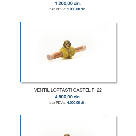
1.200,00 din.
1.000,00 din.
Dodaj u korpu
DODAJ
U
DODAJ
LISTU
ZA
ŽELJA
POREĐENJE
VENTIL LOPTASTI CASTEL FI 22
4.800,00 din.
4.000,00 din.
Dodaj u korpu
DODAJ