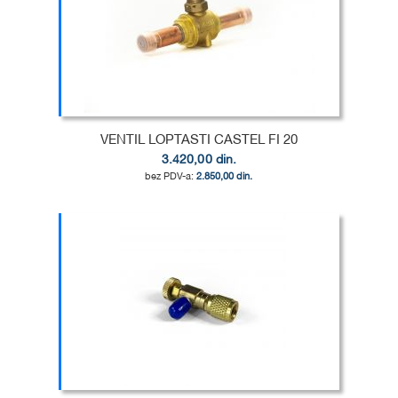
U
DODAJ
LISTU
ZA
ŽELJA
POREĐENJE
VENTIL LOPTASTI CASTEL FI 20
3.420,00 din.
2.850,00 din.
Dodaj u korpu
DODAJ
U
DODAJ
LISTU
ZA
ŽELJA
POREĐENJE