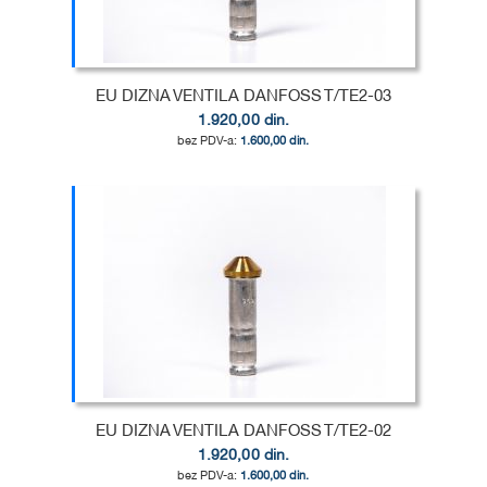
ŽELJA
POREĐENJE
EU DIZNA VENTILA DANFOSS T/TE2-03
1.920,00 din.
1.600,00 din.
Dodaj u korpu
DODAJ
U
DODAJ
LISTU
ZA
ŽELJA
POREĐENJE
EU DIZNA VENTILA DANFOSS T/TE2-02
1.920,00 din.
1.600,00 din.