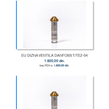
Dodaj u korpu
DODAJ
U
DODAJ
LISTU
ZA
ŽELJA
POREĐENJE
EU DIZNA VENTILA DANFOSS T/TE2-04
1.920,00 din.
1.600,00 din.
Dodaj u korpu
DODAJ
U
DODAJ
LISTU
ZA