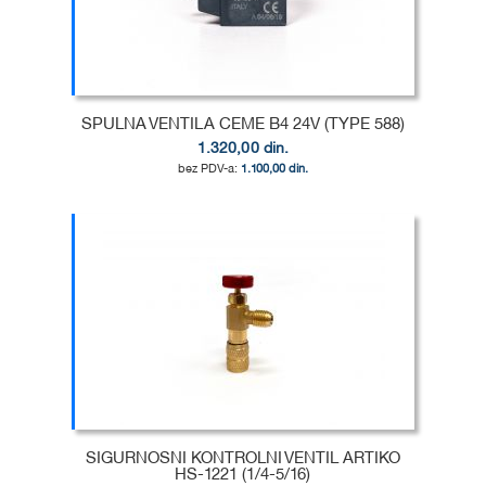
SPULNA VENTILA CEME B4 24V (TYPE 588)
1.320,00 din.
1.100,00 din.
Dodaj u korpu
DODAJ
U
DODAJ
LISTU
ZA
ŽELJA
POREĐENJE
SIGURNOSNI KONTROLNI VENTIL ARTIKO
HS-1221 (1/4-5/16)