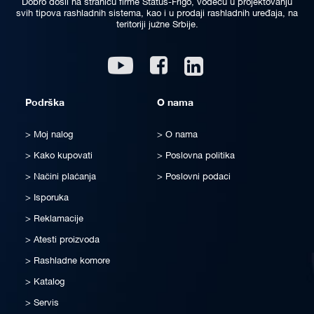
Dobro došli na stranicu firme Status-Frigo, vodeću u projektovanju
svih tipova rashladnih sistema, kao i u prodaji rashladnih uređaja, na
teritoriji južne Srbije.
Linkedin
Youtube
Facebook
Podrška
O nama
Moj nalog
O nama
Kako kupovati
Poslovna politika
Načini plaćanja
Poslovni podaci
Isporuka
Reklamacije
Atesti proizvoda
Rashladne komore
Katalog
Servis