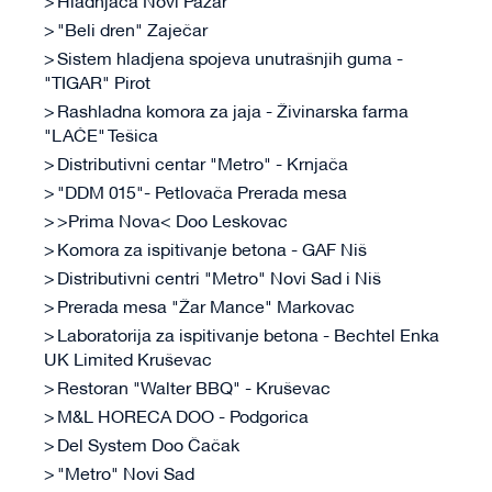
Hladnjača Novi Pazar
"Beli dren" Zaječar
Sistem hladjena spojeva unutrašnjih guma -
"TIGAR" Pirot
Rashladna komora za jaja - Živinarska farma
"LAĆE" Tešica
Distributivni centar "Metro" - Krnjača
"DDM 015"- Petlovača Prerada mesa
>Prima Nova< Doo Leskovac
Komora za ispitivanje betona - GAF Niš
Distributivni centri "Metro" Novi Sad i Niš
Prerada mesa "Žar Mance" Markovac
Laboratorija za ispitivanje betona - Bechtel Enka
UK Limited Kruševac
Restoran "Walter BBQ" - Kruševac
M&L HORECA DOO - Podgorica
Del System Doo Čačak
"Metro" Novi Sad