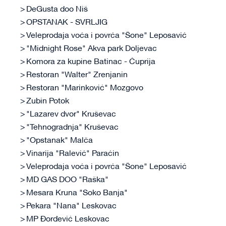
DeGusta doo Niš
OPSTANAK - SVRLJIG
Veleprodaja voća i povrća "Šone" Leposavić
"Midnight Rose" Akva park Doljevac
Komora za kupine Batinac - Ćuprija
Restoran "Walter" Zrenjanin
Restoran "Marinković" Mozgovo
Zubin Potok
"Lazarev dvor" Kruševac
"Tehnogradnja" Kruševac
"Opstanak" Malča
Vinarija "Ralević" Paraćin
Veleprodaja voća i povrća "Šone" Leposavić
MD GAS DOO "Raška"
Mesara Kruna "Soko Banja"
Pekara "Nana" Leskovac
MP Đorđević Leskovac