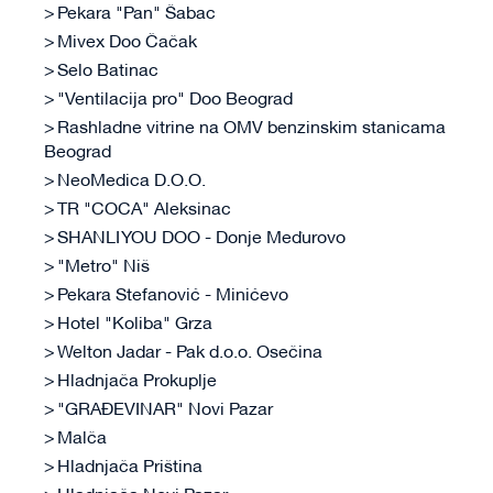
Pekara "Pan" Šabac
Mivex Doo Čačak
Selo Batinac
"Ventilacija pro" Doo Beograd
Rashladne vitrine na OMV benzinskim stanicama
Beograd
NeoMedica D.O.O.
TR "COCA" Aleksinac
SHANLI YOU DOO - Donje Međurovo
"Metro" Niš
Pekara Stefanović - Minićevo
Hotel "Koliba" Grza
Welton Jadar - Pak d.o.o. Osečina
Hladnjača Prokuplje
"GRAĐEVINAR" Novi Pazar
Malča
Hladnjača Priština