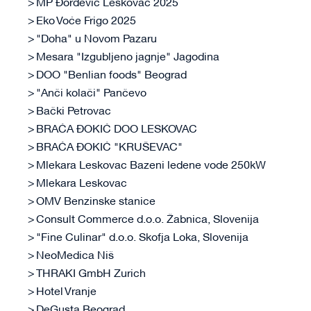
MP Đorđević Leskovac 2025
Eko Voće Frigo 2025
"Doha" u Novom Pazaru
Mesara "Izgubljeno jagnje" Jagodina
DOO "Benlian foods" Beograd
"Anči kolači" Pančevo
Bački Petrovac
BRAĆA ĐOKIĆ DOO LESKOVAC
BRAĆA ĐOKIĆ "KRUŠEVAC"
Mlekara Leskovac Bazeni ledene vode 250kW
Mlekara Leskovac
OMV Benzinske stanice
Consult Commerce d.o.o. Žabnica, Slovenija
"Fine Culinar" d.o.o. Skofja Loka, Slovenija
NeoMedica Niš
THRAKI GmbH Zurich
Hotel Vranje
DeGusta Beograd