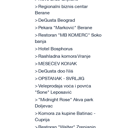
Regionalni biznis centar
Berane
DeGusta Beograd
Pekara "Marković" Berane
Restoran "MB KOMERC" Soko
banja
Hotel Bosphorus
Rashladna komora Vranje
MESEČEV KONAK
DeGusta doo Niš
OPSTANAK - SVRLJIG
Veleprodaja voća i povrća
"Šone" Leposavić
"Midnight Rose" Akva park
Doljevac
Komora za kupine Batinac -
Ćuprija
Restoran "Walter" Zrenjanin