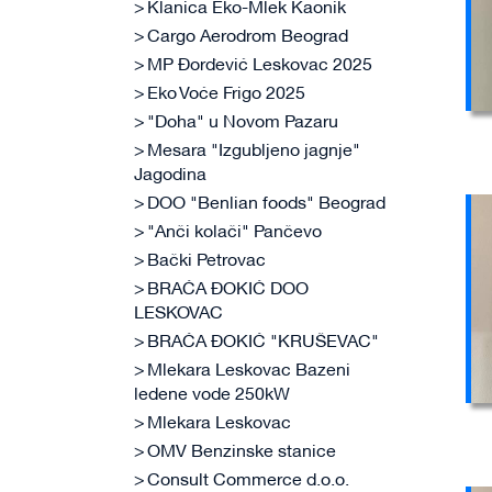
Klanica Eko-Mlek Kaonik
Cargo Aerodrom Beograd
MP Đorđević Leskovac 2025
Eko Voće Frigo 2025
"Doha" u Novom Pazaru
Mesara "Izgubljeno jagnje"
Jagodina
DOO "Benlian foods" Beograd
"Anči kolači" Pančevo
Bački Petrovac
BRAĆA ĐOKIĆ DOO
LESKOVAC
BRAĆA ĐOKIĆ "KRUŠEVAC"
Mlekara Leskovac Bazeni
ledene vode 250kW
Mlekara Leskovac
OMV Benzinske stanice
Consult Commerce d.o.o.