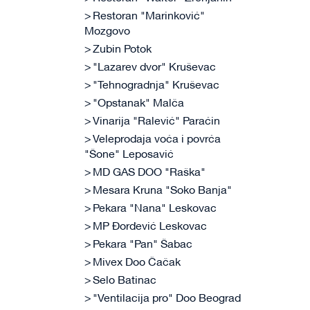
Restoran "Marinković"
Mozgovo
Zubin Potok
"Lazarev dvor" Kruševac
"Tehnogradnja" Kruševac
"Opstanak" Malča
Vinarija "Ralević" Paraćin
Veleprodaja voća i povrća
"Šone" Leposavić
MD GAS DOO "Raška"
Mesara Kruna "Soko Banja"
Pekara "Nana" Leskovac
MP Đorđević Leskovac
Pekara "Pan" Šabac
Mivex Doo Čačak
Selo Batinac
"Ventilacija pro" Doo Beograd