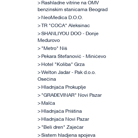
Rashladne vitrine na OMV
benzinskim stanicama Beograd
NeoMedica D.O.O.
TR "COCA" Aleksinac
SHANLI YOU DOO - Donje
Međurovo
"Metro" Niš
Pekara Stefanović - Minićevo
Hotel "Koliba" Grza
Welton Jadar - Pak d.o.o.
Osečina
Hladnjača Prokuplje
"GRAĐEVINAR" Novi Pazar
Malča
Hladnjača Priština
Hladnjača Novi Pazar
"Beli dren" Zaječar
Sistem hladjena spojeva