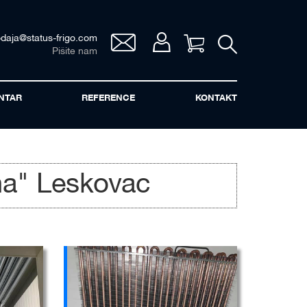
odaja@status-frigo.com
Vaša korpa
Pišite nam
NTAR
REFERENCE
KONTAKT
na" Leskovac