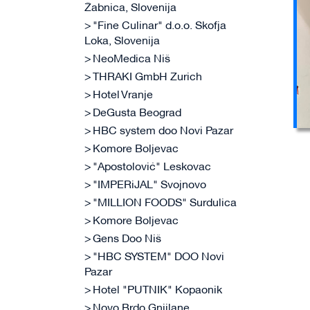
Žabnica, Slovenija
"Fine Culinar" d.o.o. Skofja
Loka, Slovenija
NeoMedica Niš
THRAKI GmbH Zurich
Hotel Vranje
DeGusta Beograd
HBC system doo Novi Pazar
Komore Boljevac
"Apostolović" Leskovac
"IMPERiJAL" Svojnovo
"MILLION FOODS" Surdulica
Komore Boljevac
Gens Doo Niš
"HBC SYSTEM" DOO Novi
Pazar
Hotel "PUTNIK" Kopaonik
Novo Brdo Gnjilane