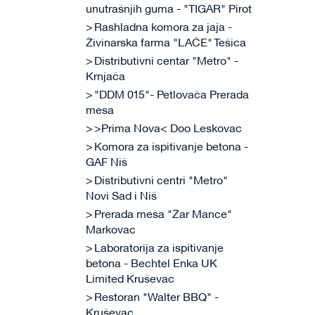
unutrašnjih guma - "TIGAR" Pirot
Rashladna komora za jaja -
Živinarska farma "LAĆE" Tešica
Distributivni centar "Metro" -
Krnjača
"DDM 015"- Petlovača Prerada
mesa
>Prima Nova< Doo Leskovac
Komora za ispitivanje betona -
GAF Niš
Distributivni centri "Metro"
Novi Sad i Niš
Prerada mesa "Žar Mance"
Markovac
Laboratorija za ispitivanje
betona - Bechtel Enka UK
Limited Kruševac
Restoran "Walter BBQ" -
Kruševac