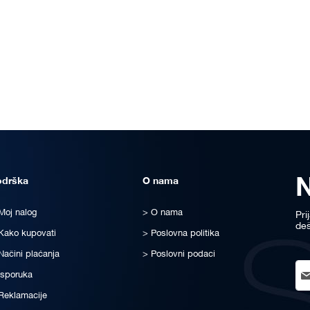
odrška
O nama
Moj nalog
O nama
Pri
deš
Kako kupovati
Poslovna politika
Načini plaćanja
Poslovni podaci
Sig
Isporuka
Up
for
Reklamacije
Ou