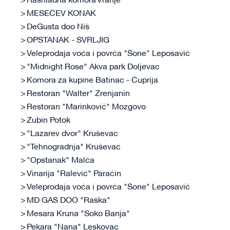
Rashladna komora Vranje
MESEČEV KONAK
DeGusta doo Niš
OPSTANAK - SVRLJIG
Veleprodaja voća i povrća "Šone" Leposavić
"Midnight Rose" Akva park Doljevac
Komora za kupine Batinac - Ćuprija
Restoran "Walter" Zrenjanin
Restoran "Marinković" Mozgovo
Zubin Potok
"Lazarev dvor" Kruševac
"Tehnogradnja" Kruševac
"Opstanak" Malča
Vinarija "Ralević" Paraćin
Veleprodaja voća i povrća "Šone" Leposavić
MD GAS DOO "Raška"
Mesara Kruna "Soko Banja"
Pekara "Nana" Leskovac