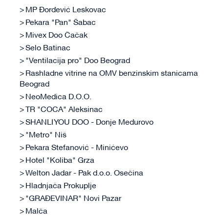
MP Đorđević Leskovac
Pekara "Pan" Šabac
Mivex Doo Čačak
Selo Batinac
"Ventilacija pro" Doo Beograd
Rashladne vitrine na OMV benzinskim stanicama
Beograd
NeoMedica D.O.O.
TR "COCA" Aleksinac
SHANLI YOU DOO - Donje Međurovo
"Metro" Niš
Pekara Stefanović - Minićevo
Hotel "Koliba" Grza
Welton Jadar - Pak d.o.o. Osečina
Hladnjača Prokuplje
"GRAĐEVINAR" Novi Pazar
Malča