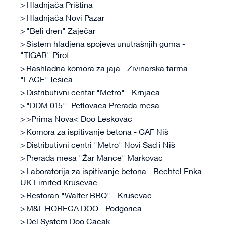
Hladnjača Priština
Hladnjača Novi Pazar
"Beli dren" Zaječar
Sistem hladjena spojeva unutrašnjih guma -
"TIGAR" Pirot
Rashladna komora za jaja - Živinarska farma
"LAĆE" Tešica
Distributivni centar "Metro" - Krnjača
"DDM 015"- Petlovača Prerada mesa
>Prima Nova< Doo Leskovac
Komora za ispitivanje betona - GAF Niš
Distributivni centri "Metro" Novi Sad i Niš
Prerada mesa "Žar Mance" Markovac
Laboratorija za ispitivanje betona - Bechtel Enka
UK Limited Kruševac
Restoran "Walter BBQ" - Kruševac
M&L HORECA DOO - Podgorica
Del System Doo Čačak