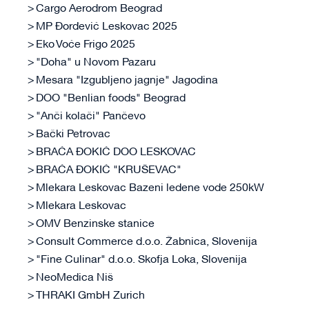
Cargo Aerodrom Beograd
MP Đorđević Leskovac 2025
Eko Voće Frigo 2025
"Doha" u Novom Pazaru
Mesara "Izgubljeno jagnje" Jagodina
DOO "Benlian foods" Beograd
"Anči kolači" Pančevo
Bački Petrovac
BRAĆA ĐOKIĆ DOO LESKOVAC
BRAĆA ĐOKIĆ "KRUŠEVAC"
Mlekara Leskovac Bazeni ledene vode 250kW
Mlekara Leskovac
OMV Benzinske stanice
Consult Commerce d.o.o. Žabnica, Slovenija
"Fine Culinar" d.o.o. Skofja Loka, Slovenija
NeoMedica Niš
THRAKI GmbH Zurich