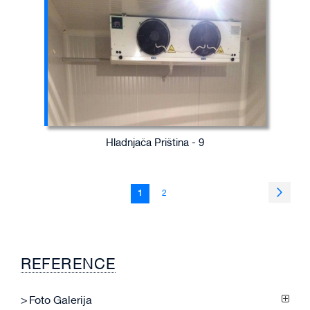
Hladnjača Priština - 9
Page
Page
Sledeć
You're
Page
1
2
currently
reading
page
REFERENCE
Foto Galerija