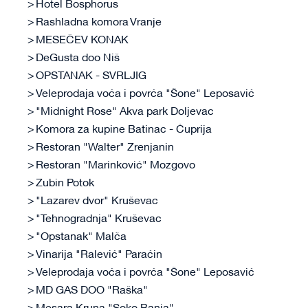
Hotel Bosphorus
Rashladna komora Vranje
MESEČEV KONAK
DeGusta doo Niš
OPSTANAK - SVRLJIG
Veleprodaja voća i povrća "Šone" Leposavić
"Midnight Rose" Akva park Doljevac
Komora za kupine Batinac - Ćuprija
Restoran "Walter" Zrenjanin
Restoran "Marinković" Mozgovo
Zubin Potok
"Lazarev dvor" Kruševac
"Tehnogradnja" Kruševac
"Opstanak" Malča
Vinarija "Ralević" Paraćin
Veleprodaja voća i povrća "Šone" Leposavić
MD GAS DOO "Raška"