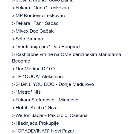
Mesara Kruna "Soko Banja"
Pekara "Nana" Leskovac
MP Đorđević Leskovac
Pekara "Pan" Šabac
Mivex Doo Čačak
Selo Batinac
"Ventilacija pro" Doo Beograd
Rashladne vitrine na OMV benzinskim stanicama
Beograd
NeoMedica D.O.O.
TR "COCA" Aleksinac
SHANLI YOU DOO - Donje Međurovo
"Metro" Niš
Pekara Stefanović - Minićevo
Hotel "Koliba" Grza
Welton Jadar - Pak d.o.o. Osečina
Hladnjača Prokuplje
"GRAĐEVINAR" Novi Pazar