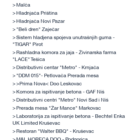
Malča
Hladnjača Priština
Hladnjača Novi Pazar
"Beli dren" Zaječar
Sistem hladjena spojeva unutrašnjih guma -
"TIGAR" Pirot
Rashladna komora za jaja - Živinarska farma
"LAĆE" Tešica
Distributivni centar "Metro" - Krnjača
"DDM 015"- Petlovača Prerada mesa
>Prima Nova< Doo Leskovac
Komora za ispitivanje betona - GAF Niš
Distributivni centri "Metro" Novi Sad i Niš
Prerada mesa "Žar Mance" Markovac
Laboratorija za ispitivanje betona - Bechtel Enka
UK Limited Kruševac
Restoran "Walter BBQ" - Kruševac
M&L HORECA DOO - Podgorica