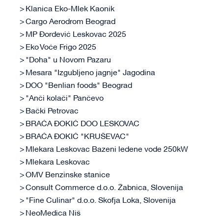
Klanica Eko-Mlek Kaonik
Cargo Aerodrom Beograd
MP Đorđević Leskovac 2025
Eko Voće Frigo 2025
"Doha" u Novom Pazaru
Mesara "Izgubljeno jagnje" Jagodina
DOO "Benlian foods" Beograd
"Anči kolači" Pančevo
Bački Petrovac
BRAĆA ĐOKIĆ DOO LESKOVAC
BRAĆA ĐOKIĆ "KRUŠEVAC"
Mlekara Leskovac Bazeni ledene vode 250kW
Mlekara Leskovac
OMV Benzinske stanice
Consult Commerce d.o.o. Žabnica, Slovenija
"Fine Culinar" d.o.o. Skofja Loka, Slovenija
NeoMedica Niš