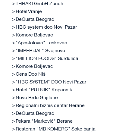
THRAKI GmbH Zurich
Hotel Vranje
DeGusta Beograd
HBC system doo Novi Pazar
Komore Boljevac
"Apostolović" Leskovac
"IMPERiJAL" Svojnovo
"MILLION FOODS" Surdulica
Komore Boljevac
Gens Doo Niš
"HBC SYSTEM" DOO Novi Pazar
Hotel "PUTNIK" Kopaonik
Novo Brdo Gnjilane
Regionalni biznis centar Berane
DeGusta Beograd
Pekara "Marković" Berane
Restoran "MB KOMERC" Soko banja