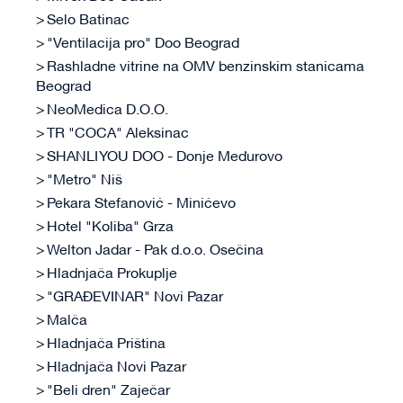
Selo Batinac
"Ventilacija pro" Doo Beograd
Rashladne vitrine na OMV benzinskim stanicama
Beograd
NeoMedica D.O.O.
TR "COCA" Aleksinac
SHANLI YOU DOO - Donje Međurovo
"Metro" Niš
Pekara Stefanović - Minićevo
Hotel "Koliba" Grza
Welton Jadar - Pak d.o.o. Osečina
Hladnjača Prokuplje
"GRAĐEVINAR" Novi Pazar
Malča
Hladnjača Priština
Hladnjača Novi Pazar
"Beli dren" Zaječar