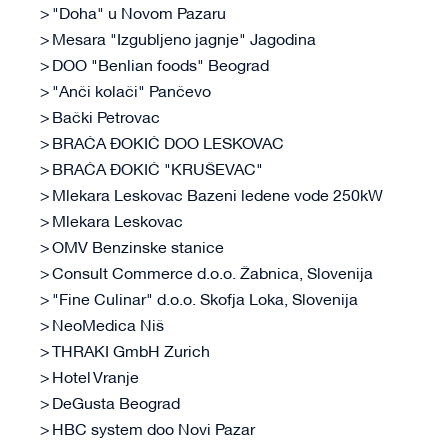
"Doha" u Novom Pazaru
Mesara "Izgubljeno jagnje" Jagodina
DOO "Benlian foods" Beograd
"Anči kolači" Pančevo
Bački Petrovac
BRAĆA ĐOKIĆ DOO LESKOVAC
BRAĆA ĐOKIĆ "KRUŠEVAC"
Mlekara Leskovac Bazeni ledene vode 250kW
Mlekara Leskovac
OMV Benzinske stanice
Consult Commerce d.o.o. Žabnica, Slovenija
"Fine Culinar" d.o.o. Skofja Loka, Slovenija
NeoMedica Niš
THRAKI GmbH Zurich
Hotel Vranje
DeGusta Beograd
HBC system doo Novi Pazar