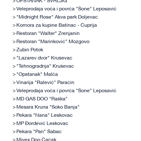
OPSTANAK - SVRLJIG
Veleprodaja voća i povrća "Šone" Leposavić
"Midnight Rose" Akva park Doljevac
Komora za kupine Batinac - Ćuprija
Restoran "Walter" Zrenjanin
Restoran "Marinković" Mozgovo
Zubin Potok
"Lazarev dvor" Kruševac
"Tehnogradnja" Kruševac
"Opstanak" Malča
Vinarija "Ralević" Paraćin
Veleprodaja voća i povrća "Šone" Leposavić
MD GAS DOO "Raška"
Mesara Kruna "Soko Banja"
Pekara "Nana" Leskovac
MP Đorđević Leskovac
Pekara "Pan" Šabac
Mivex Doo Čačak