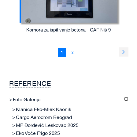
Komora za ispitivanje betona - GAF Niš 9
Page
Page
Sledeć
You're
Page
1
2
currently
reading
page
REFERENCE
Foto Galerija
Klanica Eko-Mlek Kaonik
Cargo Aerodrom Beograd
MP Đorđević Leskovac 2025
Eko Voće Frigo 2025