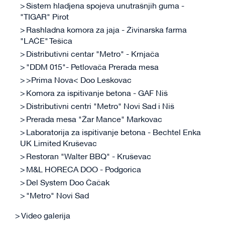
Sistem hladjena spojeva unutrašnjih guma -
"TIGAR" Pirot
Rashladna komora za jaja - Živinarska farma
"LAĆE" Tešica
Distributivni centar "Metro" - Krnjača
"DDM 015"- Petlovača Prerada mesa
>Prima Nova< Doo Leskovac
Komora za ispitivanje betona - GAF Niš
Distributivni centri "Metro" Novi Sad i Niš
Prerada mesa "Žar Mance" Markovac
Laboratorija za ispitivanje betona - Bechtel Enka
UK Limited Kruševac
Restoran "Walter BBQ" - Kruševac
M&L HORECA DOO - Podgorica
Del System Doo Čačak
"Metro" Novi Sad
Video galerija