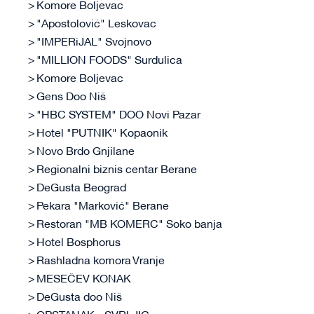
Komore Boljevac
"Apostolović" Leskovac
"IMPERiJAL" Svojnovo
"MILLION FOODS" Surdulica
Komore Boljevac
Gens Doo Niš
"HBC SYSTEM" DOO Novi Pazar
Hotel "PUTNIK" Kopaonik
Novo Brdo Gnjilane
Regionalni biznis centar Berane
DeGusta Beograd
Pekara "Marković" Berane
Restoran "MB KOMERC" Soko banja
Hotel Bosphorus
Rashladna komora Vranje
MESEČEV KONAK
DeGusta doo Niš