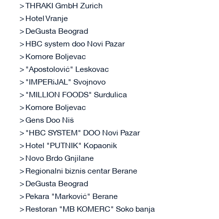
THRAKI GmbH Zurich
Hotel Vranje
DeGusta Beograd
HBC system doo Novi Pazar
Komore Boljevac
"Apostolović" Leskovac
"IMPERiJAL" Svojnovo
"MILLION FOODS" Surdulica
Komore Boljevac
Gens Doo Niš
"HBC SYSTEM" DOO Novi Pazar
Hotel "PUTNIK" Kopaonik
Novo Brdo Gnjilane
Regionalni biznis centar Berane
DeGusta Beograd
Pekara "Marković" Berane
Restoran "MB KOMERC" Soko banja