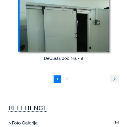
DeGusta doo Niš - 9
Page
Page
Sledeć
You're
Page
1
2
currently
reading
page
REFERENCE
Foto Galerija