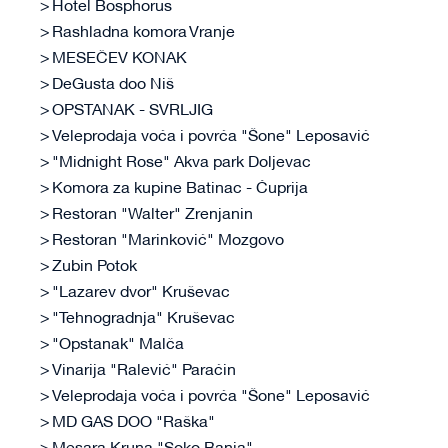
Hotel Bosphorus
Rashladna komora Vranje
MESEČEV KONAK
DeGusta doo Niš
OPSTANAK - SVRLJIG
Veleprodaja voća i povrća "Šone" Leposavić
"Midnight Rose" Akva park Doljevac
Komora za kupine Batinac - Ćuprija
Restoran "Walter" Zrenjanin
Restoran "Marinković" Mozgovo
Zubin Potok
"Lazarev dvor" Kruševac
"Tehnogradnja" Kruševac
"Opstanak" Malča
Vinarija "Ralević" Paraćin
Veleprodaja voća i povrća "Šone" Leposavić
MD GAS DOO "Raška"