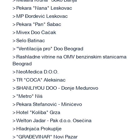
Mesara Kruna "Soko Banja"
Pekara "Nana" Leskovac
MP Đorđević Leskovac
Pekara "Pan" Šabac
Mivex Doo Čačak
Selo Batinac
"Ventilacija pro" Doo Beograd
Rashladne vitrine na OMV benzinskim stanicama
Beograd
NeoMedica D.O.O.
TR "COCA" Aleksinac
SHANLI YOU DOO - Donje Međurovo
"Metro" Niš
Pekara Stefanović - Minićevo
Hotel "Koliba" Grza
Welton Jadar - Pak d.o.o. Osečina
Hladnjača Prokuplje
"GRAĐEVINAR" Novi Pazar