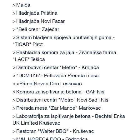
Malča
Hladnjača Priština
Hladnjača Novi Pazar
"Beli dren" Zaječar
Sistem hladjena spojeva unutrašnjih guma -
"TIGAR" Pirot
Rashladna komora za jaja - Živinarska farma
"LAĆE" Tešica
Distributivni centar "Metro" - Krnjača
"DDM 015"- Petlovača Prerada mesa
>Prima Nova< Doo Leskovac
Komora za ispitivanje betona - GAF Niš
Distributivni centri "Metro" Novi Sad i Niš
Prerada mesa "Žar Mance" Markovac
Laboratorija za ispitivanje betona - Bechtel Enka
UK Limited Kruševac
Restoran "Walter BBQ" - Kruševac
M&L HORECA DOO - Podgorica