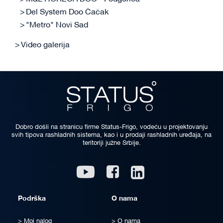
Del System Doo Čačak
"Metro" Novi Sad
Video galerija
Dobro došli na stranicu firme Status-Frigo, vodeću u projektovanju
svih tipova rashladnih sistema, kao i u prodaji rashladnih uređaja, na
teritoriji južne Srbije.
Linkedin
Youtube
Facebook
Podrška
O nama
Moj nalog
O nama