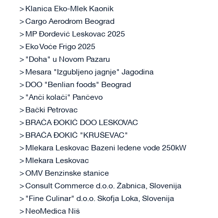
Klanica Eko-Mlek Kaonik
Cargo Aerodrom Beograd
MP Đorđević Leskovac 2025
Eko Voće Frigo 2025
"Doha" u Novom Pazaru
Mesara "Izgubljeno jagnje" Jagodina
DOO "Benlian foods" Beograd
"Anči kolači" Pančevo
Bački Petrovac
BRAĆA ĐOKIĆ DOO LESKOVAC
BRAĆA ĐOKIĆ "KRUŠEVAC"
Mlekara Leskovac Bazeni ledene vode 250kW
Mlekara Leskovac
OMV Benzinske stanice
Consult Commerce d.o.o. Žabnica, Slovenija
"Fine Culinar" d.o.o. Skofja Loka, Slovenija
NeoMedica Niš