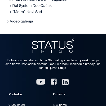
Del System Doo Čačak
"Metro" Novi Sad
Video galerija
Dobro došli na stranicu firme Status-Frigo, vodeću u projektovanju
svih tipova rashladnih sistema, kao i u prodaji rashladnih uređaja, na
teritoriji južne Srbije.
Linkedin
Youtube
Facebook
Podrška
O nama
Moj nalog
O nama