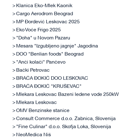
Klanica Eko-Mlek Kaonik
Cargo Aerodrom Beograd
MP Đorđević Leskovac 2025
Eko Voće Frigo 2025
"Doha" u Novom Pazaru
Mesara "Izgubljeno jagnje" Jagodina
DOO "Benlian foods" Beograd
"Anči kolači" Pančevo
Bački Petrovac
BRAĆA ĐOKIĆ DOO LESKOVAC
BRAĆA ĐOKIĆ "KRUŠEVAC"
Mlekara Leskovac Bazeni ledene vode 250kW
Mlekara Leskovac
OMV Benzinske stanice
Consult Commerce d.o.o. Žabnica, Slovenija
"Fine Culinar" d.o.o. Skofja Loka, Slovenija
NeoMedica Niš