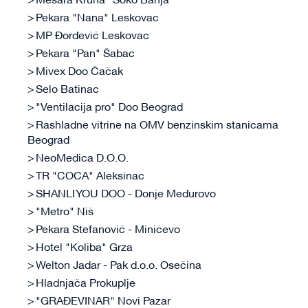
Mesara Kruna "Soko Banja"
Pekara "Nana" Leskovac
MP Đorđević Leskovac
Pekara "Pan" Šabac
Mivex Doo Čačak
Selo Batinac
"Ventilacija pro" Doo Beograd
Rashladne vitrine na OMV benzinskim stanicama
Beograd
NeoMedica D.O.O.
TR "COCA" Aleksinac
SHANLI YOU DOO - Donje Međurovo
"Metro" Niš
Pekara Stefanović - Minićevo
Hotel "Koliba" Grza
Welton Jadar - Pak d.o.o. Osečina
Hladnjača Prokuplje
"GRAĐEVINAR" Novi Pazar