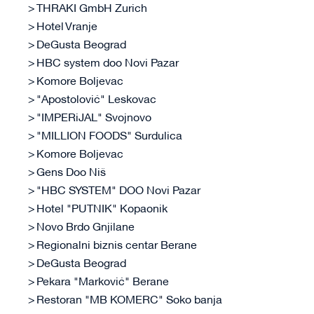
THRAKI GmbH Zurich
Hotel Vranje
DeGusta Beograd
HBC system doo Novi Pazar
Komore Boljevac
"Apostolović" Leskovac
"IMPERiJAL" Svojnovo
"MILLION FOODS" Surdulica
Komore Boljevac
Gens Doo Niš
"HBC SYSTEM" DOO Novi Pazar
Hotel "PUTNIK" Kopaonik
Novo Brdo Gnjilane
Regionalni biznis centar Berane
DeGusta Beograd
Pekara "Marković" Berane
Restoran "MB KOMERC" Soko banja