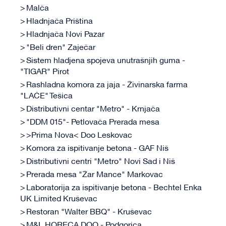
Malča
Hladnjača Priština
Hladnjača Novi Pazar
"Beli dren" Zaječar
Sistem hladjena spojeva unutrašnjih guma -
"TIGAR" Pirot
Rashladna komora za jaja - Živinarska farma
"LAĆE" Tešica
Distributivni centar "Metro" - Krnjača
"DDM 015"- Petlovača Prerada mesa
>Prima Nova< Doo Leskovac
Komora za ispitivanje betona - GAF Niš
Distributivni centri "Metro" Novi Sad i Niš
Prerada mesa "Žar Mance" Markovac
Laboratorija za ispitivanje betona - Bechtel Enka
UK Limited Kruševac
Restoran "Walter BBQ" - Kruševac
M&L HORECA DOO - Podgorica