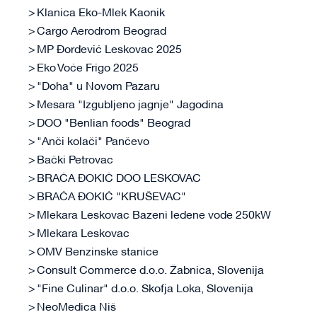
Klanica Eko-Mlek Kaonik
Cargo Aerodrom Beograd
MP Đorđević Leskovac 2025
Eko Voće Frigo 2025
"Doha" u Novom Pazaru
Mesara "Izgubljeno jagnje" Jagodina
DOO "Benlian foods" Beograd
"Anči kolači" Pančevo
Bački Petrovac
BRAĆA ĐOKIĆ DOO LESKOVAC
BRAĆA ĐOKIĆ "KRUŠEVAC"
Mlekara Leskovac Bazeni ledene vode 250kW
Mlekara Leskovac
OMV Benzinske stanice
Consult Commerce d.o.o. Žabnica, Slovenija
"Fine Culinar" d.o.o. Skofja Loka, Slovenija
NeoMedica Niš