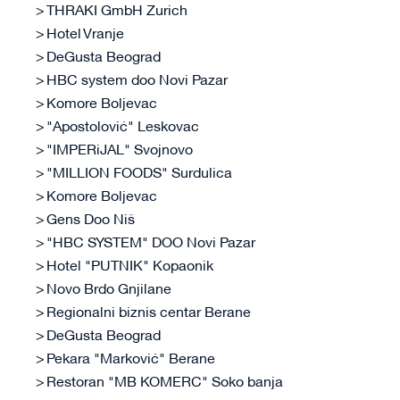
THRAKI GmbH Zurich
Hotel Vranje
DeGusta Beograd
HBC system doo Novi Pazar
Komore Boljevac
"Apostolović" Leskovac
"IMPERiJAL" Svojnovo
"MILLION FOODS" Surdulica
Komore Boljevac
Gens Doo Niš
"HBC SYSTEM" DOO Novi Pazar
Hotel "PUTNIK" Kopaonik
Novo Brdo Gnjilane
Regionalni biznis centar Berane
DeGusta Beograd
Pekara "Marković" Berane
Restoran "MB KOMERC" Soko banja