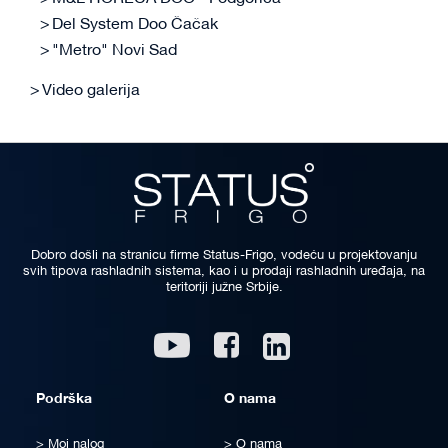
Del System Doo Čačak
"Metro" Novi Sad
Video galerija
Dobro došli na stranicu firme Status-Frigo, vodeću u projektovanju
svih tipova rashladnih sistema, kao i u prodaji rashladnih uređaja, na
teritoriji južne Srbije.
Linkedin
Youtube
Facebook
Podrška
O nama
Moj nalog
O nama