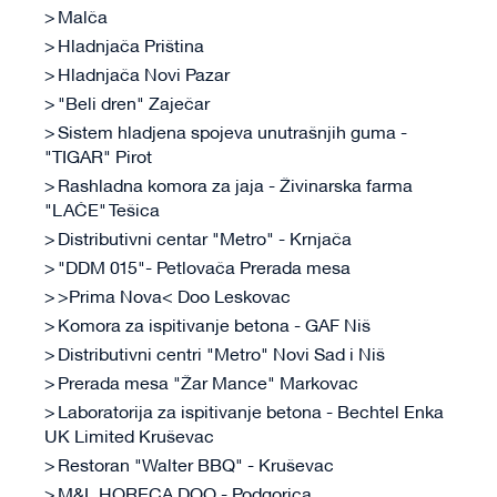
Malča
Hladnjača Priština
Hladnjača Novi Pazar
"Beli dren" Zaječar
Sistem hladjena spojeva unutrašnjih guma -
"TIGAR" Pirot
Rashladna komora za jaja - Živinarska farma
"LAĆE" Tešica
Distributivni centar "Metro" - Krnjača
"DDM 015"- Petlovača Prerada mesa
>Prima Nova< Doo Leskovac
Komora za ispitivanje betona - GAF Niš
Distributivni centri "Metro" Novi Sad i Niš
Prerada mesa "Žar Mance" Markovac
Laboratorija za ispitivanje betona - Bechtel Enka
UK Limited Kruševac
Restoran "Walter BBQ" - Kruševac
M&L HORECA DOO - Podgorica