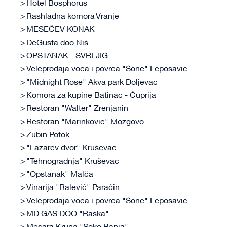
Hotel Bosphorus
Rashladna komora Vranje
MESEČEV KONAK
DeGusta doo Niš
OPSTANAK - SVRLJIG
Veleprodaja voća i povrća "Šone" Leposavić
"Midnight Rose" Akva park Doljevac
Komora za kupine Batinac - Ćuprija
Restoran "Walter" Zrenjanin
Restoran "Marinković" Mozgovo
Zubin Potok
"Lazarev dvor" Kruševac
"Tehnogradnja" Kruševac
"Opstanak" Malča
Vinarija "Ralević" Paraćin
Veleprodaja voća i povrća "Šone" Leposavić
MD GAS DOO "Raška"