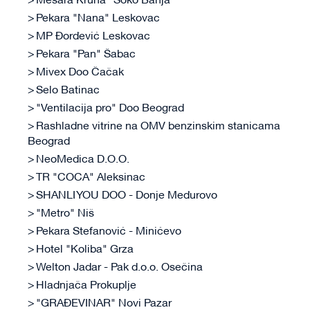
Mesara Kruna "Soko Banja"
Pekara "Nana" Leskovac
MP Đorđević Leskovac
Pekara "Pan" Šabac
Mivex Doo Čačak
Selo Batinac
"Ventilacija pro" Doo Beograd
Rashladne vitrine na OMV benzinskim stanicama
Beograd
NeoMedica D.O.O.
TR "COCA" Aleksinac
SHANLI YOU DOO - Donje Međurovo
"Metro" Niš
Pekara Stefanović - Minićevo
Hotel "Koliba" Grza
Welton Jadar - Pak d.o.o. Osečina
Hladnjača Prokuplje
"GRAĐEVINAR" Novi Pazar