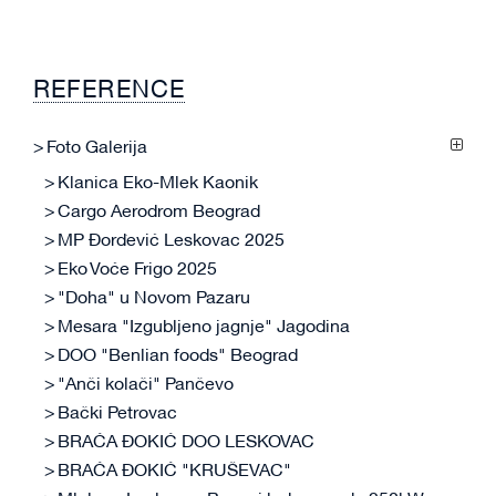
REFERENCE
Foto Galerija
Klanica Eko-Mlek Kaonik
Cargo Aerodrom Beograd
MP Đorđević Leskovac 2025
Eko Voće Frigo 2025
"Doha" u Novom Pazaru
Mesara "Izgubljeno jagnje" Jagodina
DOO "Benlian foods" Beograd
"Anči kolači" Pančevo
Bački Petrovac
BRAĆA ĐOKIĆ DOO LESKOVAC
BRAĆA ĐOKIĆ "KRUŠEVAC"