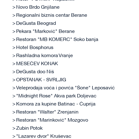
Novo Brdo Gnjilane
Regionalni biznis centar Berane
DeGusta Beograd
Pekara "Marković" Berane
Restoran "MB KOMERC" Soko banja
Hotel Bosphorus
Rashladna komora Vranje
MESEČEV KONAK
DeGusta doo Niš
OPSTANAK - SVRLJIG
Veleprodaja voća i povrća "Šone" Leposavić
"Midnight Rose" Akva park Doljevac
Komora za kupine Batinac - Ćuprija
Restoran "Walter" Zrenjanin
Restoran "Marinković" Mozgovo
Zubin Potok
"Lazarev dvor" Kruševac