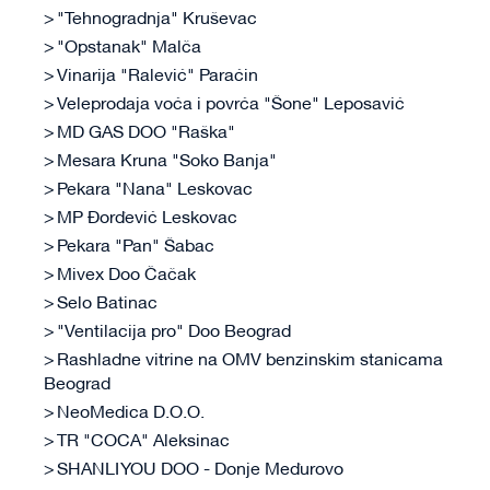
"Tehnogradnja" Kruševac
"Opstanak" Malča
Vinarija "Ralević" Paraćin
Veleprodaja voća i povrća "Šone" Leposavić
MD GAS DOO "Raška"
Mesara Kruna "Soko Banja"
Pekara "Nana" Leskovac
MP Đorđević Leskovac
Pekara "Pan" Šabac
Mivex Doo Čačak
Selo Batinac
"Ventilacija pro" Doo Beograd
Rashladne vitrine na OMV benzinskim stanicama
Beograd
NeoMedica D.O.O.
TR "COCA" Aleksinac
SHANLI YOU DOO - Donje Međurovo