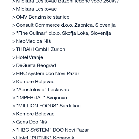
Mlekara Leskovac Bazeni ledene vode 250kW
Mlekara Leskovac
OMV Benzinske stanice
Consult Commerce d.o.o. Žabnica, Slovenija
"Fine Culinar" d.o.o. Skofja Loka, Slovenija
NeoMedica Niš
THRAKI GmbH Zurich
Hotel Vranje
DeGusta Beograd
HBC system doo Novi Pazar
Komore Boljevac
"Apostolović" Leskovac
"IMPERiJAL" Svojnovo
"MILLION FOODS" Surdulica
Komore Boljevac
Gens Doo Niš
"HBC SYSTEM" DOO Novi Pazar
Hotel "PUTNIK" Kopaonik