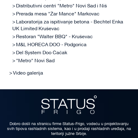
Distributivni centri "Metro" Novi Sad i Niš
Prerada mesa "Žar Mance" Markovac
Laboratorija za ispitivanje betona - Bechtel Enka
UK Limited Kruševac
Restoran "Walter BBQ" - Kruševac
M&L HORECA DOO - Podgorica
Del System Doo Čačak
"Metro" Novi Sad
Video galerija
Dobro došli na stranicu firme Status-Frigo, vodeću u projektovanju
svih tipova rashladnih sistema, kao i u prodaji rashladnih uređaja, na
teritoriji južne Srbije.