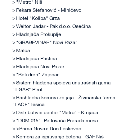
"Metro" Niš
Pekara Stefanović - Minićevo
Hotel "Koliba" Grza
Welton Jadar - Pak d.o.o. Osečina
Hladnjača Prokuplje
"GRAĐEVINAR" Novi Pazar
Malča
Hladnjača Priština
Hladnjača Novi Pazar
"Beli dren" Zaječar
Sistem hladjena spojeva unutrašnjih guma -
"TIGAR" Pirot
Rashladna komora za jaja - Živinarska farma
"LAĆE" Tešica
Distributivni centar "Metro" - Krnjača
"DDM 015"- Petlovača Prerada mesa
>Prima Nova< Doo Leskovac
Komora za ispitivanje betona - GAF Niš