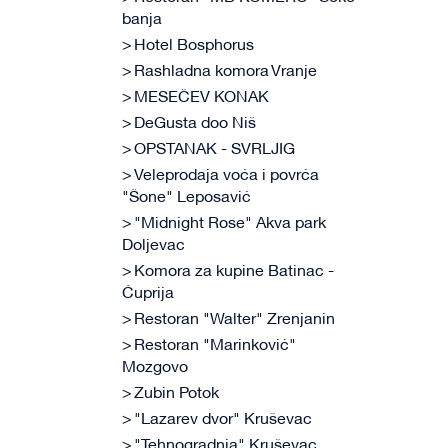
banja
Hotel Bosphorus
Rashladna komora Vranje
MESEČEV KONAK
DeGusta doo Niš
OPSTANAK - SVRLJIG
Veleprodaja voća i povrća
"Šone" Leposavić
"Midnight Rose" Akva park
Doljevac
Komora za kupine Batinac -
Ćuprija
Restoran "Walter" Zrenjanin
Restoran "Marinković"
Mozgovo
Zubin Potok
"Lazarev dvor" Kruševac
"Tehnogradnja" Kruševac