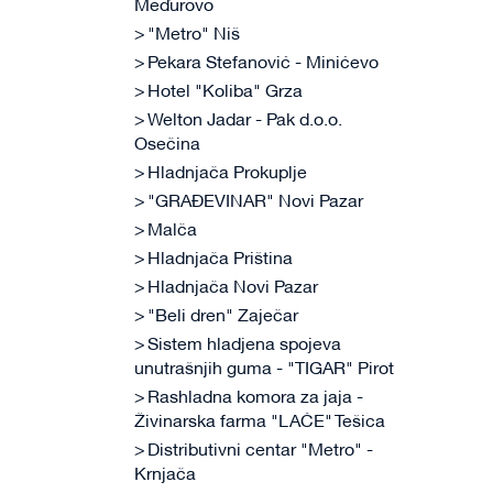
Međurovo
"Metro" Niš
Pekara Stefanović - Minićevo
Hotel "Koliba" Grza
Welton Jadar - Pak d.o.o.
Osečina
Hladnjača Prokuplje
"GRAĐEVINAR" Novi Pazar
Malča
Hladnjača Priština
Hladnjača Novi Pazar
"Beli dren" Zaječar
Sistem hladjena spojeva
unutrašnjih guma - "TIGAR" Pirot
Rashladna komora za jaja -
Živinarska farma "LAĆE" Tešica
Distributivni centar "Metro" -
Krnjača