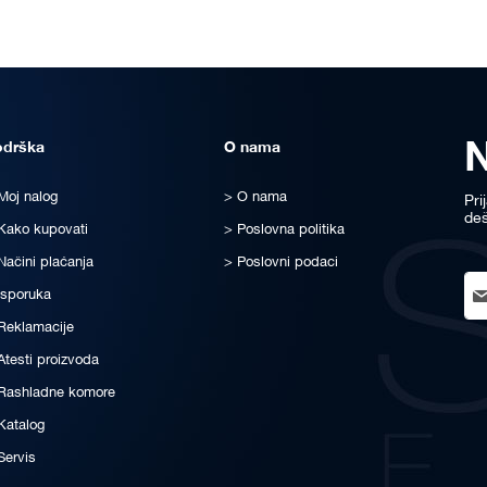
odrška
O nama
Moj nalog
O nama
Pri
deš
Kako kupovati
Poslovna politika
Načini plaćanja
Poslovni podaci
Sig
Isporuka
Up
for
Reklamacije
Ou
Atesti proizvoda
New
Rashladne komore
Katalog
Servis