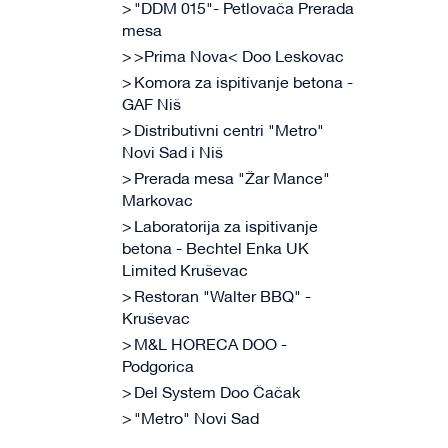
"DDM 015"- Petlovača Prerada
mesa
>Prima Nova< Doo Leskovac
Komora za ispitivanje betona -
GAF Niš
Distributivni centri "Metro"
Novi Sad i Niš
Prerada mesa "Žar Mance"
Markovac
Laboratorija za ispitivanje
betona - Bechtel Enka UK
Limited Kruševac
Restoran "Walter BBQ" -
Kruševac
M&L HORECA DOO -
Podgorica
Del System Doo Čačak
"Metro" Novi Sad