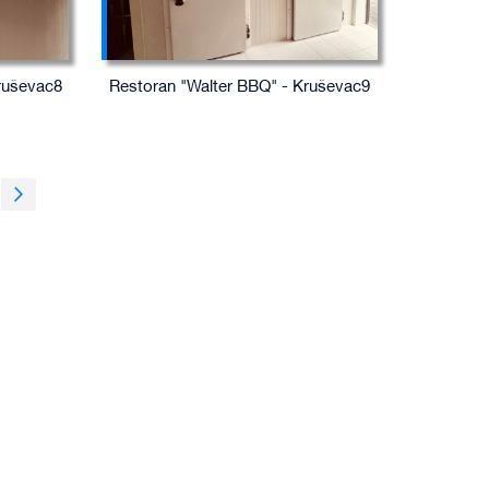
ruševac8
Restoran "Walter BBQ" - Kruševac9
ently reading page
Page
Sledeća