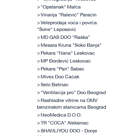
"Opstanak" Malča
Vinarija "Ralević" Paraćin
Veleprodaja voća i povrća
"Šone" Leposavić
MD GAS DOO "Raška"
Mesara Kruna "Soko Banja"
Pekara "Nana" Leskovac
MP Đorđević Leskovac
Pekara "Pan" Šabac
Mivex Doo Čačak
Selo Batinac
"Ventilacija pro" Doo Beograd
Rashladne vitrine na OMV
benzinskim stanicama Beograd
NeoMedica D.O.O.
TR "COCA" Aleksinac
SHANLI YOU DOO - Donje