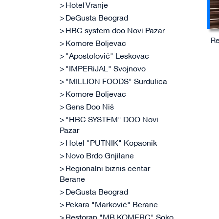
Hotel Vranje
DeGusta Beograd
HBC system doo Novi Pazar
Re
Komore Boljevac
"Apostolović" Leskovac
"IMPERiJAL" Svojnovo
"MILLION FOODS" Surdulica
Komore Boljevac
Gens Doo Niš
"HBC SYSTEM" DOO Novi
Pazar
Hotel "PUTNIK" Kopaonik
Novo Brdo Gnjilane
Regionalni biznis centar
Berane
DeGusta Beograd
Pekara "Marković" Berane
Restoran "MB KOMERC" Soko