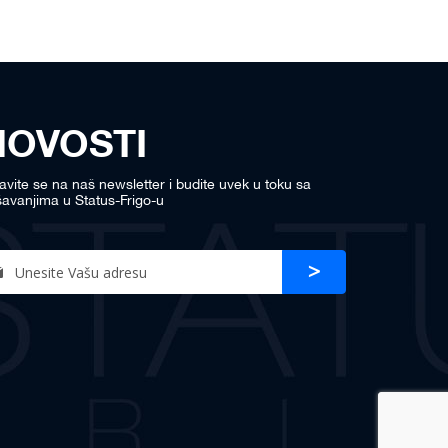
NOVOSTI
javite se na naš newsletter i budite uvek u toku sa
avanjima u Status-Frigo-u
n
Prijava
r
sletter: