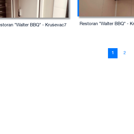
Restoran "Walter BBQ" - K
storan "Walter BBQ" - Kruševac7
Page
You're curr
Page
1
2