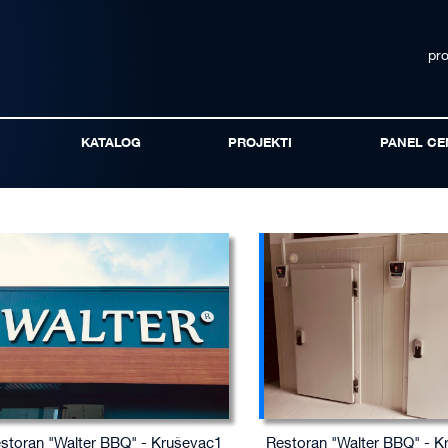
pr
KATALOG
PROJEKTI
PANEL CE
storan "Walter BBQ" - Kruševac1
Restoran "Walter BBQ" - K