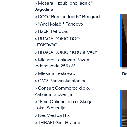
Mesara "Izgubljeno jagnje"
Jagodina
DOO "Benlian foods" Beograd
"Anči kolači" Pančevo
Bački Petrovac
BRAĆA ĐOKIĆ DOO
LESKOVAC
BRAĆA ĐOKIĆ "KRUŠEVAC"
Mlekara Leskovac Bazeni
ledene vode 250kW
Mlekara Leskovac
Re
OMV Benzinske stanice
Consult Commerce d.o.o.
Žabnica, Slovenija
"Fine Culinar" d.o.o. Skofja
Loka, Slovenija
NeoMedica Niš
THRAKI GmbH Zurich