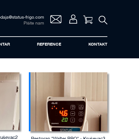
odaja@status-frigo.com
Vaša korpa
Pišite nam
NTAR
REFERENCE
KONTAKT
ruševac2