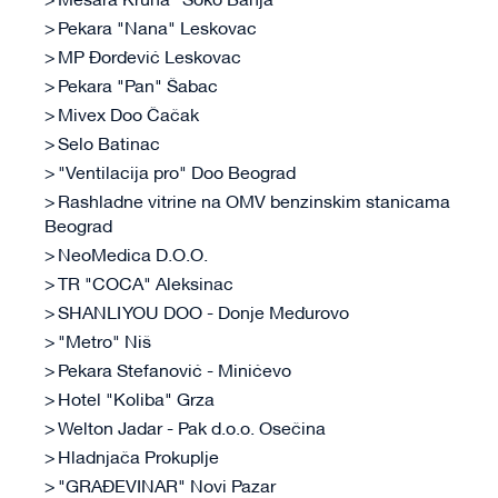
Mesara Kruna "Soko Banja"
Pekara "Nana" Leskovac
MP Đorđević Leskovac
Pekara "Pan" Šabac
Mivex Doo Čačak
Selo Batinac
"Ventilacija pro" Doo Beograd
Rashladne vitrine na OMV benzinskim stanicama
Beograd
NeoMedica D.O.O.
TR "COCA" Aleksinac
SHANLI YOU DOO - Donje Međurovo
"Metro" Niš
Pekara Stefanović - Minićevo
Hotel "Koliba" Grza
Welton Jadar - Pak d.o.o. Osečina
Hladnjača Prokuplje
"GRAĐEVINAR" Novi Pazar