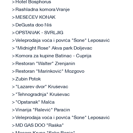
Hotel Bosphorus
Rashladna komora Vranje
MESEČEV KONAK
DeGusta doo Niš
OPSTANAK - SVRLJIG
Veleprodaja voća i povrća "Šone" Leposavić
"Midnight Rose" Akva park Doljevac
Komora za kupine Batinac - Ćuprija
Restoran "Walter" Zrenjanin
Restoran "Marinković" Mozgovo
Zubin Potok
"Lazarev dvor" Kruševac
"Tehnogradnja" Kruševac
"Opstanak" Malča
Vinarija "Ralević" Paraćin
Veleprodaja voća i povrća "Šone" Leposavić
MD GAS DOO "Raška"