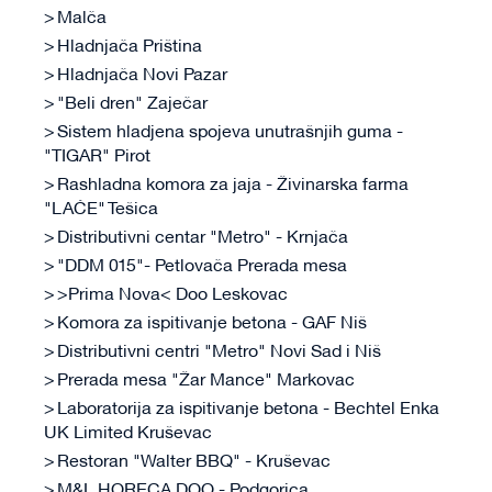
Malča
Hladnjača Priština
Hladnjača Novi Pazar
"Beli dren" Zaječar
Sistem hladjena spojeva unutrašnjih guma -
"TIGAR" Pirot
Rashladna komora za jaja - Živinarska farma
"LAĆE" Tešica
Distributivni centar "Metro" - Krnjača
"DDM 015"- Petlovača Prerada mesa
>Prima Nova< Doo Leskovac
Komora za ispitivanje betona - GAF Niš
Distributivni centri "Metro" Novi Sad i Niš
Prerada mesa "Žar Mance" Markovac
Laboratorija za ispitivanje betona - Bechtel Enka
UK Limited Kruševac
Restoran "Walter BBQ" - Kruševac
M&L HORECA DOO - Podgorica