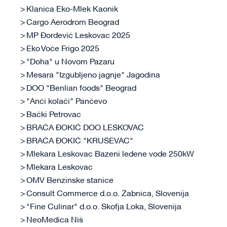
Klanica Eko-Mlek Kaonik
Cargo Aerodrom Beograd
MP Đorđević Leskovac 2025
Eko Voće Frigo 2025
"Doha" u Novom Pazaru
Mesara "Izgubljeno jagnje" Jagodina
DOO "Benlian foods" Beograd
"Anči kolači" Pančevo
Bački Petrovac
BRAĆA ĐOKIĆ DOO LESKOVAC
BRAĆA ĐOKIĆ "KRUŠEVAC"
Mlekara Leskovac Bazeni ledene vode 250kW
Mlekara Leskovac
OMV Benzinske stanice
Consult Commerce d.o.o. Žabnica, Slovenija
"Fine Culinar" d.o.o. Skofja Loka, Slovenija
NeoMedica Niš