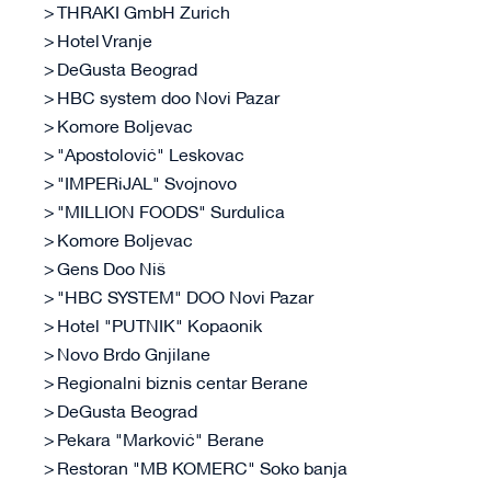
THRAKI GmbH Zurich
Hotel Vranje
DeGusta Beograd
HBC system doo Novi Pazar
Komore Boljevac
"Apostolović" Leskovac
"IMPERiJAL" Svojnovo
"MILLION FOODS" Surdulica
Komore Boljevac
Gens Doo Niš
"HBC SYSTEM" DOO Novi Pazar
Hotel "PUTNIK" Kopaonik
Novo Brdo Gnjilane
Regionalni biznis centar Berane
DeGusta Beograd
Pekara "Marković" Berane
Restoran "MB KOMERC" Soko banja