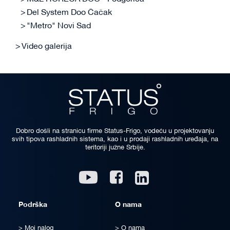
Del System Doo Čačak
"Metro" Novi Sad
Video galerija
Dobro došli na stranicu firme Status-Frigo, vodeću u projektovanju
svih tipova rashladnih sistema, kao i u prodaji rashladnih uređaja, na
teritoriji južne Srbije.
Linkedin
Youtube
Facebook
Podrška
O nama
Moj nalog
O nama