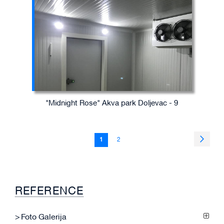
"Midnight Rose" Akva park Doljevac - 9
Page
Page
Sledeć
You're
Page
1
2
currently
reading
page
REFERENCE
Foto Galerija