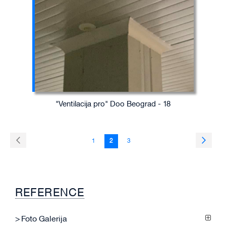
"Ventilacija pro" Doo Beograd - 18
Page
Page
Prethodna
Page
Sledeć
Page
You're
Page
1
2
3
currently
reading
page
REFERENCE
Foto Galerija