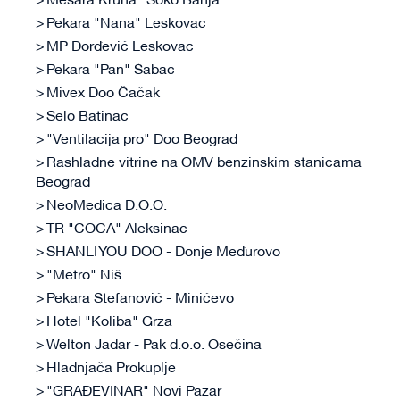
Mesara Kruna "Soko Banja"
Pekara "Nana" Leskovac
MP Đorđević Leskovac
Pekara "Pan" Šabac
Mivex Doo Čačak
Selo Batinac
"Ventilacija pro" Doo Beograd
Rashladne vitrine na OMV benzinskim stanicama
Beograd
NeoMedica D.O.O.
TR "COCA" Aleksinac
SHANLI YOU DOO - Donje Međurovo
"Metro" Niš
Pekara Stefanović - Minićevo
Hotel "Koliba" Grza
Welton Jadar - Pak d.o.o. Osečina
Hladnjača Prokuplje
"GRAĐEVINAR" Novi Pazar