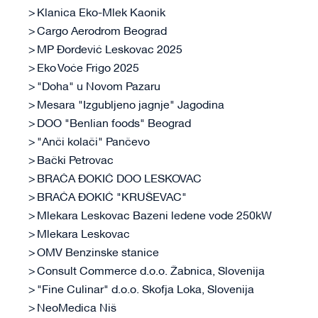
Klanica Eko-Mlek Kaonik
Cargo Aerodrom Beograd
MP Đorđević Leskovac 2025
Eko Voće Frigo 2025
"Doha" u Novom Pazaru
Mesara "Izgubljeno jagnje" Jagodina
DOO "Benlian foods" Beograd
"Anči kolači" Pančevo
Bački Petrovac
BRAĆA ĐOKIĆ DOO LESKOVAC
BRAĆA ĐOKIĆ "KRUŠEVAC"
Mlekara Leskovac Bazeni ledene vode 250kW
Mlekara Leskovac
OMV Benzinske stanice
Consult Commerce d.o.o. Žabnica, Slovenija
"Fine Culinar" d.o.o. Skofja Loka, Slovenija
NeoMedica Niš