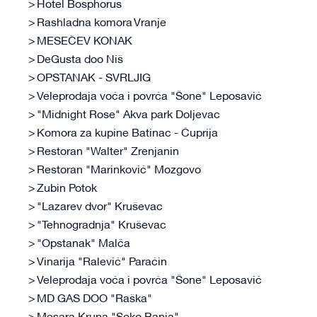
Hotel Bosphorus
Rashladna komora Vranje
MESEČEV KONAK
DeGusta doo Niš
OPSTANAK - SVRLJIG
Veleprodaja voća i povrća "Šone" Leposavić
"Midnight Rose" Akva park Doljevac
Komora za kupine Batinac - Ćuprija
Restoran "Walter" Zrenjanin
Restoran "Marinković" Mozgovo
Zubin Potok
"Lazarev dvor" Kruševac
"Tehnogradnja" Kruševac
"Opstanak" Malča
Vinarija "Ralević" Paraćin
Veleprodaja voća i povrća "Šone" Leposavić
MD GAS DOO "Raška"