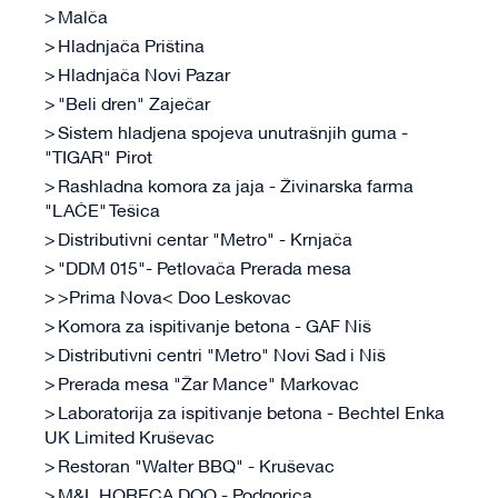
Malča
Hladnjača Priština
Hladnjača Novi Pazar
"Beli dren" Zaječar
Sistem hladjena spojeva unutrašnjih guma -
"TIGAR" Pirot
Rashladna komora za jaja - Živinarska farma
"LAĆE" Tešica
Distributivni centar "Metro" - Krnjača
"DDM 015"- Petlovača Prerada mesa
>Prima Nova< Doo Leskovac
Komora za ispitivanje betona - GAF Niš
Distributivni centri "Metro" Novi Sad i Niš
Prerada mesa "Žar Mance" Markovac
Laboratorija za ispitivanje betona - Bechtel Enka
UK Limited Kruševac
Restoran "Walter BBQ" - Kruševac
M&L HORECA DOO - Podgorica