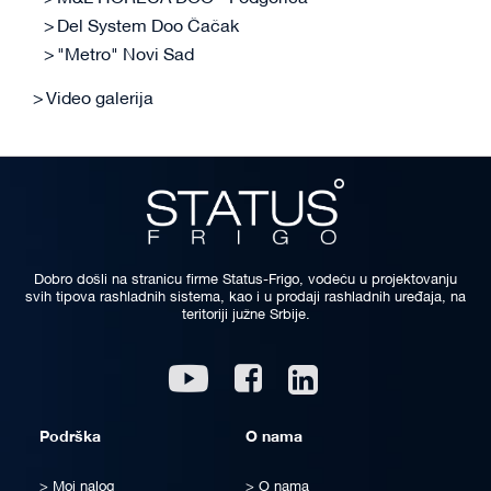
Del System Doo Čačak
"Metro" Novi Sad
Video galerija
Dobro došli na stranicu firme Status-Frigo, vodeću u projektovanju
svih tipova rashladnih sistema, kao i u prodaji rashladnih uređaja, na
teritoriji južne Srbije.
Linkedin
Youtube
Facebook
Podrška
O nama
Moj nalog
O nama