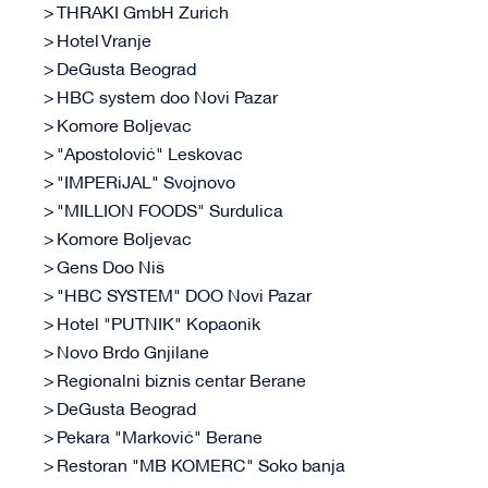
THRAKI GmbH Zurich
Hotel Vranje
DeGusta Beograd
HBC system doo Novi Pazar
Komore Boljevac
"Apostolović" Leskovac
"IMPERiJAL" Svojnovo
"MILLION FOODS" Surdulica
Komore Boljevac
Gens Doo Niš
"HBC SYSTEM" DOO Novi Pazar
Hotel "PUTNIK" Kopaonik
Novo Brdo Gnjilane
Regionalni biznis centar Berane
DeGusta Beograd
Pekara "Marković" Berane
Restoran "MB KOMERC" Soko banja