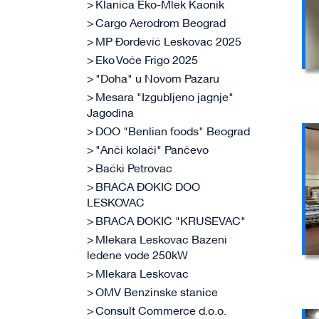
Klanica Eko-Mlek Kaonik
Cargo Aerodrom Beograd
MP Đorđević Leskovac 2025
Eko Voće Frigo 2025
"Doha" u Novom Pazaru
Mesara "Izgubljeno jagnje"
Jagodina
DOO "Benlian foods" Beograd
"Anči kolači" Pančevo
Bački Petrovac
BRAĆA ĐOKIĆ DOO
LESKOVAC
BRAĆA ĐOKIĆ "KRUŠEVAC"
Mlekara Leskovac Bazeni
ledene vode 250kW
Mlekara Leskovac
OMV Benzinske stanice
Consult Commerce d.o.o.