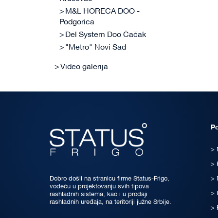
M&L HORECA DOO -
Podgorica
Del System Doo Čačak
"Metro" Novi Sad
Video galerija
P
Dobro došli na stranicu firme Status-Frigo,
vodeću u projektovanju svih tipova
rashladnih sistema, kao i u prodaji
rashladnih uređaja, na teritoriji južne Srbije.