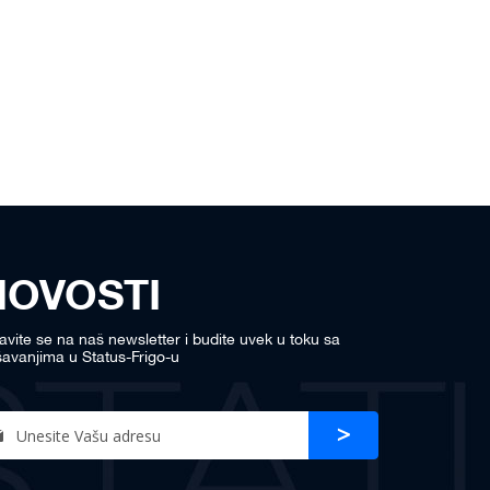
NOVOSTI
javite se na naš newsletter i budite uvek u toku sa
avanjima u Status-Frigo-u
n
Prijava
r