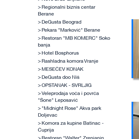
Regionalni biznis centar
Berane
DeGusta Beograd
Pekara "Marković" Berane
Restoran "MB KOMERC" Soko
banja
Hotel Bosphorus
Rashladna komora Vranje
MESEČEV KONAK
DeGusta doo Niš
OPSTANAK - SVRLJIG
Veleprodaja voća i povrća
"Šone" Leposavić
"Midnight Rose" Akva park
Doljevac
Komora za kupine Batinac -
Ćuprija
Restoran "Walter" Zrenjanin