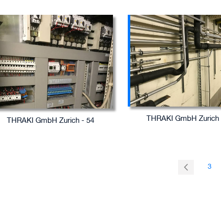
THRAKI GmbH Zurich 
THRAKI GmbH Zurich - 54
Page
Pag
Page
Prethodna
3