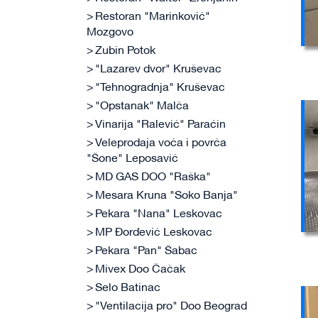
Restoran "Marinković"
Mozgovo
Zubin Potok
"Lazarev dvor" Kruševac
"Tehnogradnja" Kruševac
"Opstanak" Malča
Vinarija "Ralević" Paraćin
Veleprodaja voća i povrća
"Šone" Leposavić
MD GAS DOO "Raška"
Mesara Kruna "Soko Banja"
Pekara "Nana" Leskovac
MP Đorđević Leskovac
Pekara "Pan" Šabac
Mivex Doo Čačak
Selo Batinac
"Ventilacija pro" Doo Beograd