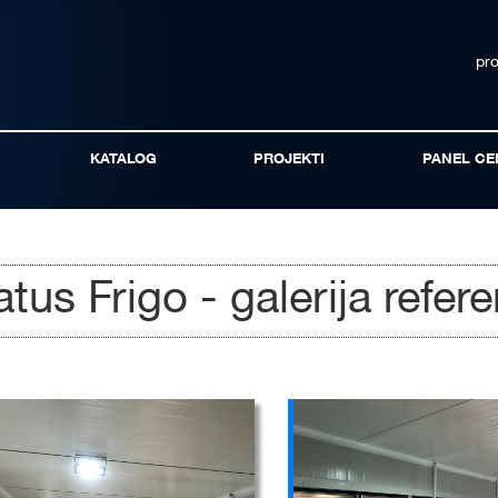
pr
KATALOG
PROJEKTI
PANEL CE
atus Frigo - galerija refere