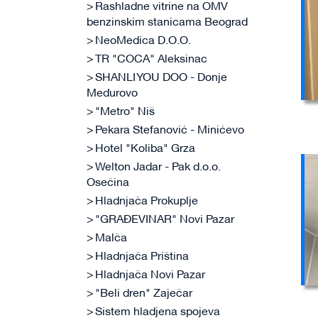
Rashladne vitrine na OMV
benzinskim stanicama Beograd
NeoMedica D.O.O.
TR "COCA" Aleksinac
SHANLI YOU DOO - Donje
Međurovo
"Metro" Niš
Pekara Stefanović - Minićevo
Hotel "Koliba" Grza
Welton Jadar - Pak d.o.o.
Osečina
Hladnjača Prokuplje
"GRAĐEVINAR" Novi Pazar
Malča
Hladnjača Priština
Hladnjača Novi Pazar
"Beli dren" Zaječar
Sistem hladjena spojeva