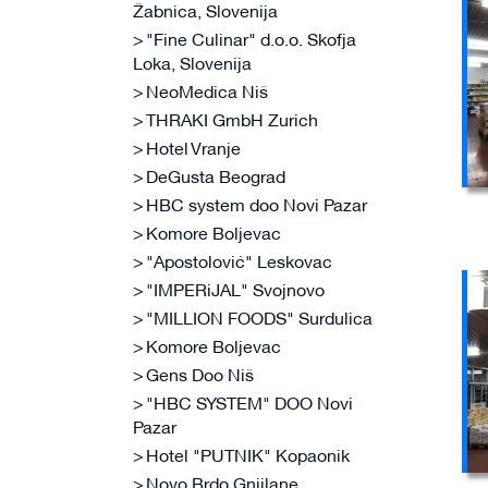
Žabnica, Slovenija
"Fine Culinar" d.o.o. Skofja
Loka, Slovenija
NeoMedica Niš
THRAKI GmbH Zurich
Hotel Vranje
DeGusta Beograd
HBC system doo Novi Pazar
Komore Boljevac
"Apostolović" Leskovac
"IMPERiJAL" Svojnovo
"MILLION FOODS" Surdulica
Komore Boljevac
Gens Doo Niš
"HBC SYSTEM" DOO Novi
Pazar
Hotel "PUTNIK" Kopaonik
Novo Brdo Gnjilane