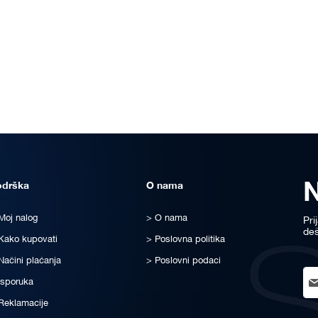
odrška
O nama
Moj nalog
O nama
Pri
deš
Kako kupovati
Poslovna politika
Načini plaćanja
Poslovni podaci
Sig
Isporuka
Up
for
Reklamacije
Ou