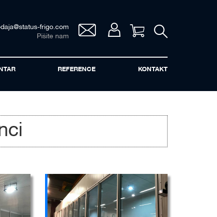
odaja@status-frigo.com
Vaša korpa
Pišite nam
NTAR
REFERENCE
KONTAKT
nci