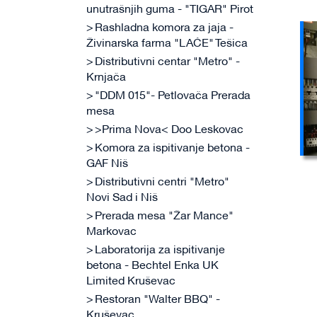
unutrašnjih guma - "TIGAR" Pirot
Rashladna komora za jaja -
Živinarska farma "LAĆE" Tešica
Distributivni centar "Metro" -
Krnjača
"DDM 015"- Petlovača Prerada
mesa
>Prima Nova< Doo Leskovac
Komora za ispitivanje betona -
GAF Niš
Distributivni centri "Metro"
Novi Sad i Niš
Prerada mesa "Žar Mance"
Markovac
Laboratorija za ispitivanje
betona - Bechtel Enka UK
Limited Kruševac
Restoran "Walter BBQ" -
Kruševac